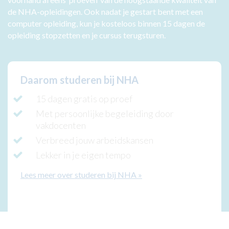
de NHA-opleidingen. Ook nadat je gestart bent met een
computer opleiding, kun je kosteloos binnen 15 dagen de
opleiding stopzetten en je cursus terugsturen.
Daarom studeren bij NHA
15 dagen gratis op proef
Met persoonlijke begeleiding door
vakdocenten
Verbreed jouw arbeidskansen
Lekker in je eigen tempo
Lees meer over studeren bij NHA
»