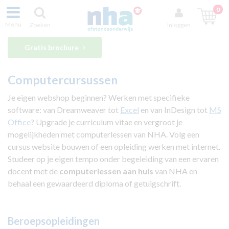
0
Menu
Zoeken
Inloggen
Gratis brochure
Computercursussen
Je eigen webshop beginnen? Werken met specifieke
software: van Dreamweaver tot
Excel
en van InDesign tot
MS
Office
? Upgrade je curriculum vitae en vergroot je
mogelijkheden met computerlessen van NHA. Volg een
cursus website bouwen of een opleiding werken met internet.
Studeer op je eigen tempo onder begeleiding van een ervaren
docent met de
computerlessen aan huis
van NHA en
behaal een gewaardeerd diploma of getuigschrift.
Beroepsopleidingen