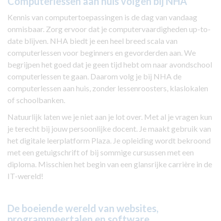
Computerlessen aan huis volgen bij NHA
Kennis van computertoepassingen is de dag van vandaag
onmisbaar. Zorg ervoor dat je computervaardigheden up-to-
date blijven. NHA biedt je een heel breed scala van
computerlessen voor beginners en gevorderden aan. We
begrijpen het goed dat je geen tijd hebt om naar avondschool
computerlessen te gaan. Daarom volg je bij NHA de
computerlessen aan huis, zonder lessenroosters, klaslokalen
of schoolbanken.
Natuurlijk laten we je niet aan je lot over. Met al je vragen kun
je terecht bij jouw persoonlijke docent. Je maakt gebruik van
het digitale leerplatform Plaza. Je opleiding wordt bekroond
met een getuigschrift of bij sommige cursussen met een
diploma. Misschien het begin van een glansrijke carrière in de
IT-wereld!
De boeiende wereld van websites,
programmeertalen en software