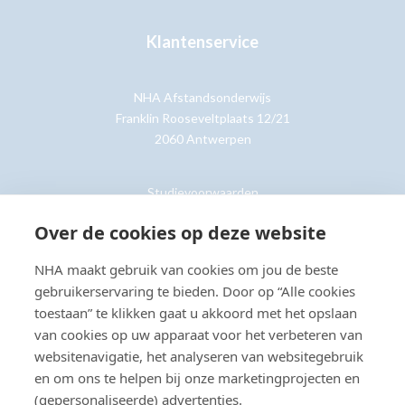
Klantenservice
NHA Afstandsonderwijs
Franklin Rooseveltplaats 12/21
2060 Antwerpen
Studievoorwaarden
Retouren
Over de cookies op deze website
NHA maakt gebruik van cookies om jou de beste
Klantenservice »
gebruikerservaring te bieden. Door op “Alle cookies
toestaan” te klikken gaat u akkoord met het opslaan
van cookies op uw apparaat voor het verbeteren van
websitenavigatie, het analyseren van websitegebruik
en om ons te helpen bij onze marketingprojecten en
© Copyright 2026 NHA
Privacy- en cookieverklaring
Sitemap
(gepersonaliseerde) advertenties.
Toegankelijkheidsverklaring