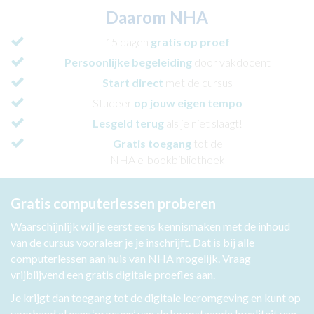
Daarom NHA
15 dagen
gratis op proef
Persoonlijke begeleiding
door vakdocent
Start direct
met de cursus
Studeer
op jouw eigen tempo
Lesgeld terug
als je niet slaagt!
Gratis toegang
tot de
NHA e-bookbibliotheek
Gratis computerlessen proberen
Waarschijnlijk wil je eerst eens kennismaken met de inhoud
van de cursus vooraleer je je inschrijft. Dat is bij alle
computerlessen aan huis van NHA mogelijk. Vraag
vrijblijvend een gratis digitale proefles aan.
Je krijgt dan toegang tot de digitale leeromgeving en kunt op
voorhand al eens ‘proeven’ van de hoogstaande kwaliteit van