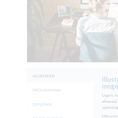
ALGEMEEN
Illus
moge
PROGRAMMA
Logo’s, t
allemaal
DIPLOMA
opleiding
Miljoenen