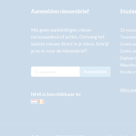
Aanmelden nieuwsbrief
Studer
Mis geen aanbiedingen, nieuw
10 voor
cursusaanbod of acties. Ontvang het
Tevrede
laatste nieuws direct in je inbox. Schrijf
Gratis p
je nu in voor de nieuwsbrief!
Gratis p
Digitale
Waardev
Aanmelden
Studie i
Alles ov
NHA is beschikbaar in: