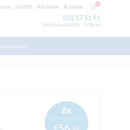
0
ervice
Over NHA
NHA Zakelijk
Inloggen
032 57 51 91
Bereikbaar tot 18:00
Bel mij
ycursussen
6x
56,
€
50