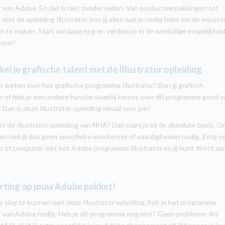
or van Adobe. En dat is niet zonder reden. Van productverpakkingen tot
, met de opleiding Illustrator leer jij alles wat je nodig hebt om de mooist
 te maken. Start vandaag nog en verdiep je in de oneindige mogelijkhe
rator!
el je grafische talent met de Illustrator opleiding
er weten over het grafische programma Illustrator? Ben jij grafisch
 of heb je een andere functie waarbij kennis over dit programma goed v
Dan is deze Illustrator opleiding ideaal voor jou!
met de Illustrator opleiding van NHA? Dan start je bij de absolute basis. 
en heb jij dus geen specifieke voorkennis of vaardigheden nodig. Zorg v
p of computer met het Adobe programma Illustrator en jij kunt direct aa
orting op jouw Adobe pakket!
 slag te kunnen met deze Illustrator opleiding, heb je het programma
or van Adobe nodig. Heb je dit programma nog niet? Geen probleem. Als