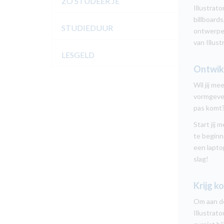
ZO STUDEER JE
Illustrat
billboards
STUDIEDUUR
ontwerpen
van Illust
LESGELD
Ontwikk
Wil jij me
vormgever
pas komt? 
Start jij 
te beginn
een lapto
slag!
Krijg k
Om aan de
Illustrat