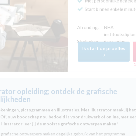
Met persoonlijke begelei
Start binnen enkele minu
Afronding:
NHA
instituutsdiplo
Studieduur:
6 maanden
Ik start de proefles
1
trator opleiding; ontdek de grafische
lijkheden
ekeningen, pictogrammen en illustraties. Met Illustrator maak jij he
. Of jouw boodschap nou bedoeld is voor drukwerk of online, met ee
 Illustrator leer jij de mooiste grafische ontwerpen maken!
 grafische ontwerpers maken dagelijks gebruik van het programma