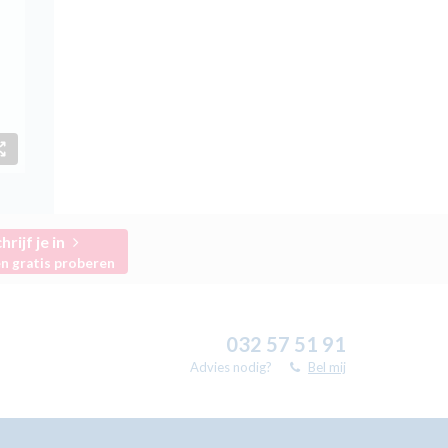
hrijf je in
n gratis proberen
032 57 51 91
Advies nodig?
Bel mij