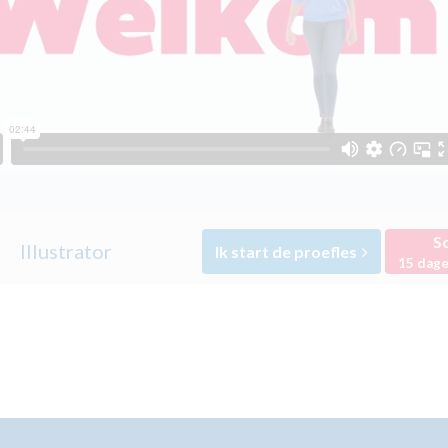
Sc
Illustrator
Ik start de proefles
15 dage