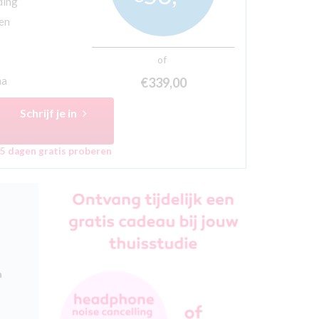
ding
ten
of
ma
€339,
00
Schrijf je in
5 dagen gratis proberen
t
n