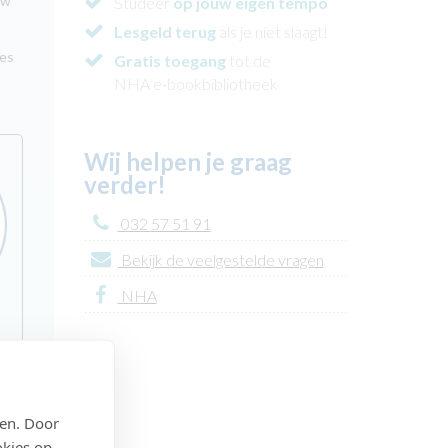
uw
Studeer
op jouw eigen tempo
Lesgeld terug
als je niet slaagt!
ies
Gratis toegang
tot de
NHA e-bookbibliotheek
Wij helpen je graag
verder!
032 57 51 91
Bekijk de veelgestelde vragen
NHA
n
den. Door
met
okies op