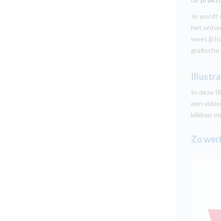
Je wordt 
het ontwe
weet jij 
grafische
Illustr
In deze I
een video
klikken o
Zo werk