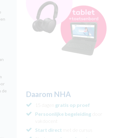
e
den
an
Om
oor
n de
Daarom NHA
15 dagen
gratis op proef
Persoonlijke begeleiding
door
vakdocent
Start direct
met de cursus