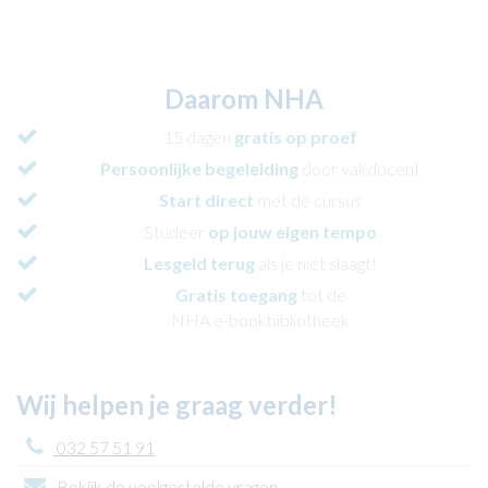
Daarom NHA
15 dagen
gratis op proef
Persoonlijke begeleiding
door vakdocent
Start direct
met de cursus
Studeer
op jouw eigen tempo
Lesgeld terug
als je niet slaagt!
Gratis toegang
tot de
NHA e-bookbibliotheek
Wij helpen je graag verder!
032 57 51 91
Bekijk de veelgestelde vragen