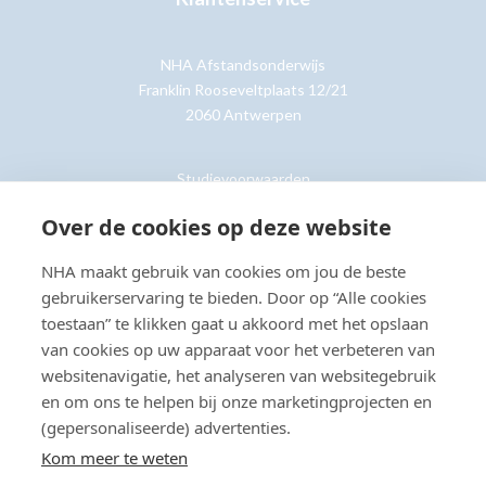
NHA Afstandsonderwijs
Franklin Rooseveltplaats 12/21
2060 Antwerpen
Studievoorwaarden
Retouren
Over de cookies op deze website
NHA maakt gebruik van cookies om jou de beste
Klantenservice »
gebruikerservaring te bieden. Door op “Alle cookies
toestaan” te klikken gaat u akkoord met het opslaan
van cookies op uw apparaat voor het verbeteren van
websitenavigatie, het analyseren van websitegebruik
en om ons te helpen bij onze marketingprojecten en
© Copyright 2026 NHA
Privacy- en cookieverklaring
Sitemap
(gepersonaliseerde) advertenties.
Toegankelijkheidsverklaring
Kom meer te weten
Beoordeling:
8.8
door
2203
klanten