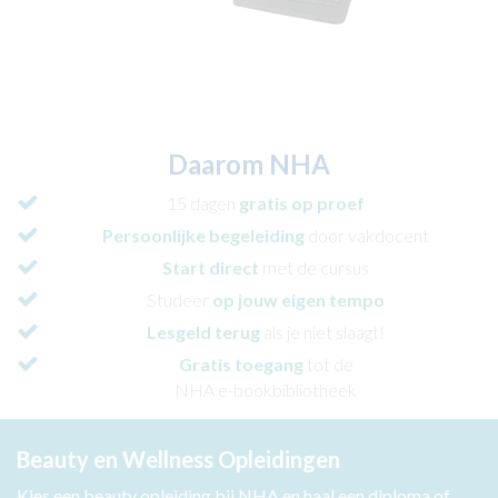
Daarom NHA
15 dagen
gratis op proef
Persoonlijke begeleiding
door vakdocent
Start direct
met de cursus
Studeer
op jouw eigen tempo
Lesgeld terug
als je niet slaagt!
Gratis toegang
tot de
NHA e-bookbibliotheek
Beauty en Wellness Opleidingen
Kies een beauty opleiding bij NHA en haal een diploma of