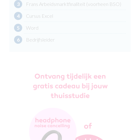
3
Frans Arbeidsmarktfinaliteit (voorheen BSO)
4
Cursus Excel
5
Word
6
Bedrijfsleider