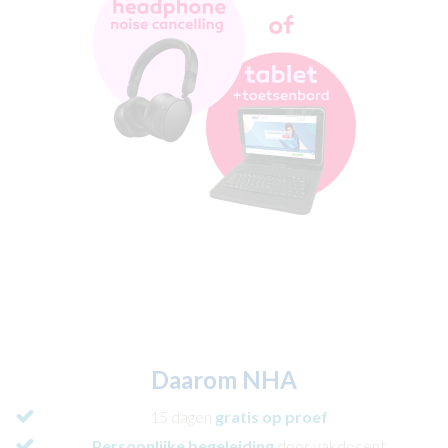
Daarom NHA
15 dagen
gratis op proef
Persoonlijke begeleiding
door vakdocent