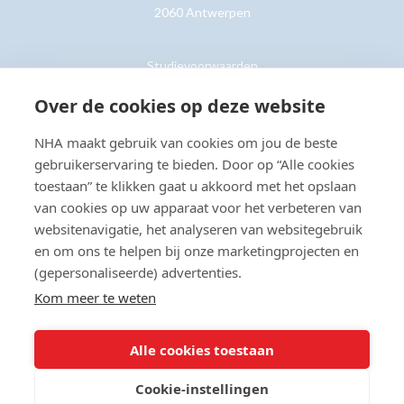
2060 Antwerpen
Studievoorwaarden
Retouren
Over de cookies op deze website
NHA maakt gebruik van cookies om jou de beste
Klantenservice »
gebruikerservaring te bieden. Door op “Alle cookies
toestaan” te klikken gaat u akkoord met het opslaan
van cookies op uw apparaat voor het verbeteren van
websitenavigatie, het analyseren van websitegebruik
en om ons te helpen bij onze marketingprojecten en
© Copyright 2026 NHA
Privacy- en cookieverklaring
Sitemap
(gepersonaliseerde) advertenties.
Toegankelijkheidsverklaring
Kom meer te weten
Beoordeling:
8.8
door
2203
klanten
Alle cookies toestaan
Cookie-instellingen