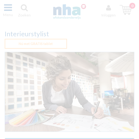
0
Menu
Zoeken
Inloggen
Interieurstylist
Nú met GRATIS tablet