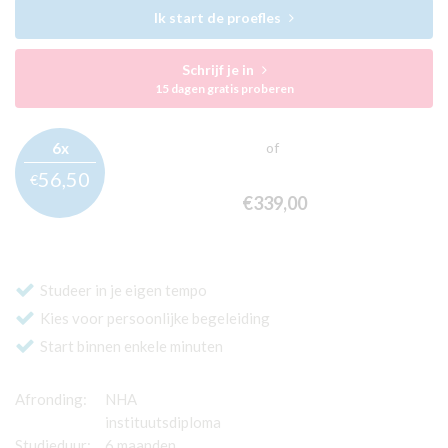
Ik start de proefles
Schrijf je in
15 dagen gratis proberen
6x
of
56,
50
€
€339,
00
Studeer in je eigen tempo
Kies voor persoonlijke begeleiding
Start binnen enkele minuten
Afronding:
NHA
instituutsdiploma
Studieduur:
6 maanden