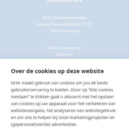
NHA Afstandsonderwijs
Franklin Rooseveltplaats 12/21
2060 Antwerpen
Studievoorwaarden
Retouren
Over de cookies op deze website
Klantenservice »
NHA maakt gebruik van cookies om jou de beste
gebruikerservaring te bieden. Door op “Alle cookies
toestaan” te klikken gaat u akkoord met het opslaan
van cookies op uw apparaat voor het verbeteren van
© Copyright 2026 NHA
Privacy- en cookieverklaring
Sitemap
websitenavigatie, het analyseren van websitegebruik
Toegankelijkheidsverklaring
en om ons te helpen bij onze marketingprojecten en
(gepersonaliseerde) advertenties.
Beoordeling:
8.8
door
2203
klanten