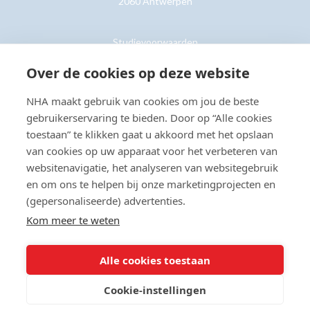
2060 Antwerpen
Studievoorwaarden
Retouren
Over de cookies op deze website
NHA maakt gebruik van cookies om jou de beste
Klantenservice »
gebruikerservaring te bieden. Door op “Alle cookies
toestaan” te klikken gaat u akkoord met het opslaan
van cookies op uw apparaat voor het verbeteren van
websitenavigatie, het analyseren van websitegebruik
en om ons te helpen bij onze marketingprojecten en
© Copyright 2026 NHA
Privacy- en cookieverklaring
Sitemap
(gepersonaliseerde) advertenties.
Toegankelijkheidsverklaring
Kom meer te weten
Beoordeling:
8.8
door
2203
klanten
Alle cookies toestaan
Cookie-instellingen