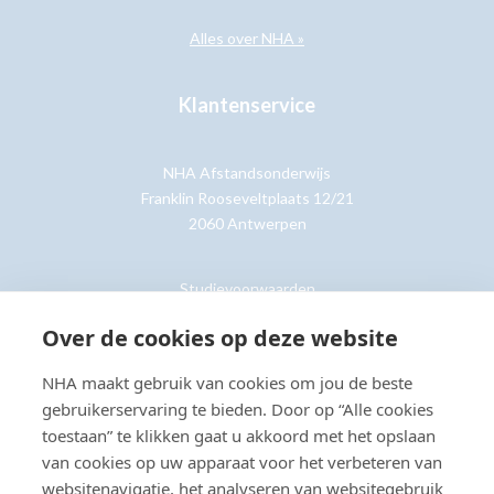
Alles over NHA »
Klantenservice
NHA Afstandsonderwijs
Franklin Rooseveltplaats 12/21
2060 Antwerpen
Studievoorwaarden
Retouren
Over de cookies op deze website
NHA maakt gebruik van cookies om jou de beste
Klantenservice »
gebruikerservaring te bieden. Door op “Alle cookies
toestaan” te klikken gaat u akkoord met het opslaan
van cookies op uw apparaat voor het verbeteren van
websitenavigatie, het analyseren van websitegebruik