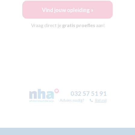
Vind jouw opleiding »
Vraag direct je
gratis proefles
aan!
032 57 51 91
Advies nodig?
Bel mij