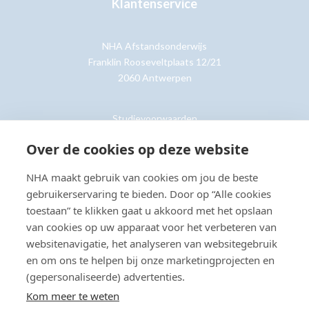
Klantenservice
NHA Afstandsonderwijs
Franklin Rooseveltplaats 12/21
2060 Antwerpen
Studievoorwaarden
Retouren
Over de cookies op deze website
NHA maakt gebruik van cookies om jou de beste
Klantenservice »
gebruikerservaring te bieden. Door op “Alle cookies
toestaan” te klikken gaat u akkoord met het opslaan
van cookies op uw apparaat voor het verbeteren van
websitenavigatie, het analyseren van websitegebruik
en om ons te helpen bij onze marketingprojecten en
© Copyright 2026 NHA
Privacy- en cookieverklaring
Sitemap
(gepersonaliseerde) advertenties.
Toegankelijkheidsverklaring
Kom meer te weten
Beoordeling:
8.8
door
2203
klanten