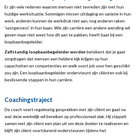
Er zijn vele redenen waarom mensen niet tevreden zijn met hun
huidige werksituatie. Sommigen missen uitdaging en variatie in hun
werk, anderen kunnen de werkdruk niet aan, nog anderen raken
‘vastgeroest’ in hun baan. Wie zijn carrière een andere wending wil
geven maar niet weet hoe dit aan te pakken, heeft baat bij een
loopbaanbegeleider.
Zelfstandig loopbaanbegeleider worden
betekent dat je gaat
zorgdragen dat mensen een heldere kijk krijgen op hun
capaciteiten en competenties en welk soort job voor hen geschikt
zou zijn. Een loopbaanbegeleider ondersteunt zijn cliënten ook bij
beslissende stappen in hun carrière.
Coachingstraject
De coach voert regelmatig gesprekken met zijn cliënt en gaat na
wat deze werkelijk wil bereiken op professioneel vlak. Hij stippelt
samen met zijn cliënt een plan uit om deze doelen te realiseren en
blijft zijn cliënt voortdurend ondersteunen tijdens het