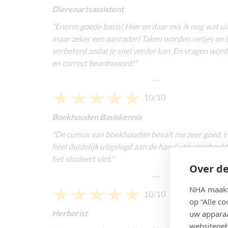
Dierenartsassistent
"Enorm goede basis! Hier en daar mis ik nog wat ui
maar zeker een aanrader! Taken worden netjes en t
verbeterd zodat je snel verder kan. En vragen word
en correct beantwoord!"
---
10/10
Boekhouden Basiskennis
"De cursus van boekhouden bevalt me zeer goed. H
heel duidelijk uitgelegd aan de hand van voorbeeld
het studeert vlot."
Over de
---
NHA maakt 
10/10
op “Alle c
Herborist
uw apparaa
websitegeb