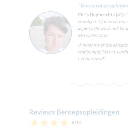
"Ik vond deze opleidin
Chris Huybrechts (41):
"
te volgen. Tijdens corona
ik plots: dit wil ik ook k
een vaste vorm.
Ik moet me er toe aanzett
voldoening! Na het schrijv
het horen wil.”
Reviews Beroepsopleidingen
8/10