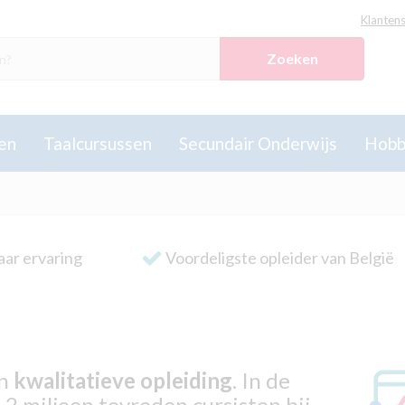
Klantens
Zoeken
en
Taalcursussen
Secundair Onderwijs
Hobb
aar ervaring
Voordeligste opleider van België
en
kwalitatieve opleiding
. In de
 2 miljoen tevreden cursisten bij