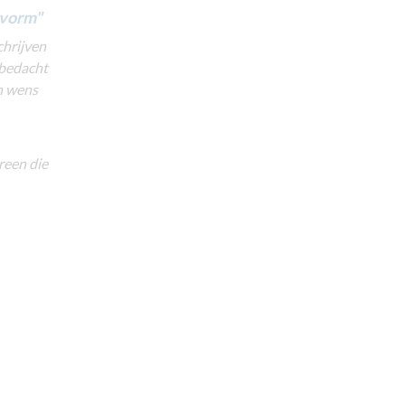
 vorm"
chrijven
 bedacht
jn wens
reen die