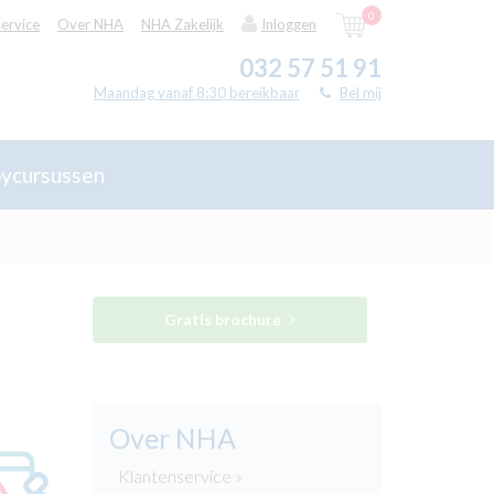
0
ervice
Over NHA
NHA Zakelijk
Inloggen
032 57 51 91
Maandag vanaf 8:30 bereikbaar
Bel mij
ycursussen
Gratis brochure
Over NHA
Klantenservice »