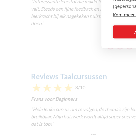
"Interessante leerstof die makkelijk en vlot te ver
(gepersona
valt. Steeds een fijne feedback en aanmoediging va
Kom meer 
leerkracht bij elk nagekeken huistaak. Gewoon tof
doen."
Reviews Taalcursussen
8/10
Frans voor Beginners
"
Hele leuke cursus om te volgen, de thema's zijn le
bruikbaar. Mijn huiswerk wordt altijd super snel ve
dat is top!
"
---