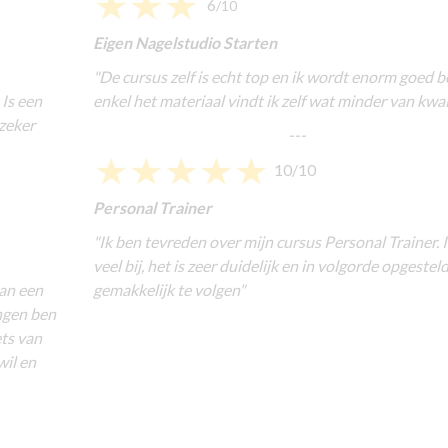
6
/10
Eigen Nagelstudio Starten
"
De cursus zelf is echt top en ik wordt enorm goed b
 Is een
enkel het materiaal vindt ik zelf wat minder van kwali
 zeker
---
10/10
Personal Trainer
"
Ik ben tevreden over mijn cursus Personal Trainer. I
veel bij, het is zeer duidelijk en in volgorde opgesteld
van een
gemakkelijk te volgen
"
ingen ben
ets van
wil en