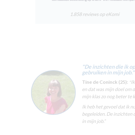
1.858 reviews op eKomi
"De inzichten die ik o
gebruiken in mijn job."
Tine de Coninck (25):
Ik
"
en dat was mijn doel om d
mijn klas zo nog beter te
Ik heb het gevoel dat ik n
begeleiden. De inzichten 
in mijn job.”