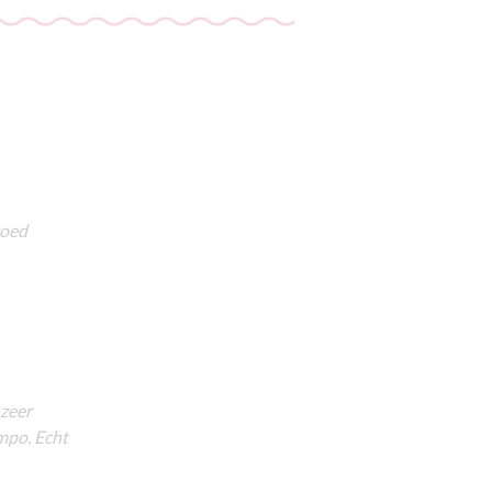
goed
 zeer
empo. Echt