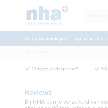
Beroepsopleidingen
Eigen Zaak Start
Home
Reviews
15 dagen gratis op proef!
90 j
Reviews
Bij NHA ben je verzekerd van e
afgelopen 90 jaar volgden al zo'n