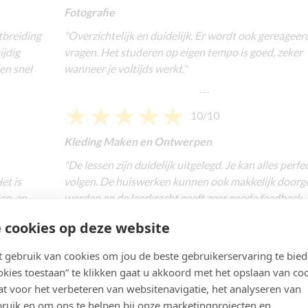
Fotografie
tbreiding
"
Overzichtelijk en duidelijk. Er wordt ook gereageer
ijdig
vragen. Het studeren op eigen tempo is goed, zeker
en snel
wanneer je voltijds werkt."
---
10/10
Kleding Maken en Ontwerpen
"
De lessen zijn duidelijk uitgelegd. Je kan alles perfe
et is
volgen. De huiswerken kunnen ook makkelijk doorg
en, en
worden en de leerkracht geeft zeer goede feedback. 
een leuke bezigheid."
 cookies op deze website
---
gebruik van cookies om jou de beste gebruikerservaring te bie
10/10
ookies toestaan” te klikken gaat u akkoord met het opslaan van co
Gitaar
t voor het verbeteren van websitenavigatie, het analyseren van
ruik en om ons te helpen bij onze marketingprojecten en