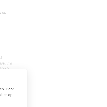
d op
ct
estuurd
Het is
den. Door
okies op