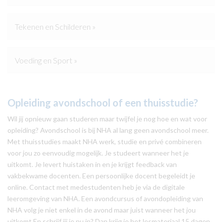
Tekenen en Schilderen »
Voeding en Sport »
Opleiding avondschool of een thuisstudie?
Wil jij opnieuw gaan studeren maar twijfel je nog hoe en wat voor
opleiding? Avondschool is bij NHA al lang geen avondschool meer.
Met thuisstudies maakt NHA werk, studie en privé combineren
voor jou zo eenvoudig mogelijk. Je studeert wanneer het je
uitkomt. Je levert huistaken in en je krijgt feedback van
vakbekwame docenten. Een persoonlijke docent begeleidt je
online. Contact met medestudenten heb je via de digitale
leeromgeving van NHA. Een avondcursus of avondopleiding van
NHA volg je niet enkel in de avond maar juist wanneer het jou
uitkomt.En schrijf jij je nu in? Dan krijg je het lesmateriaal 15 dagen