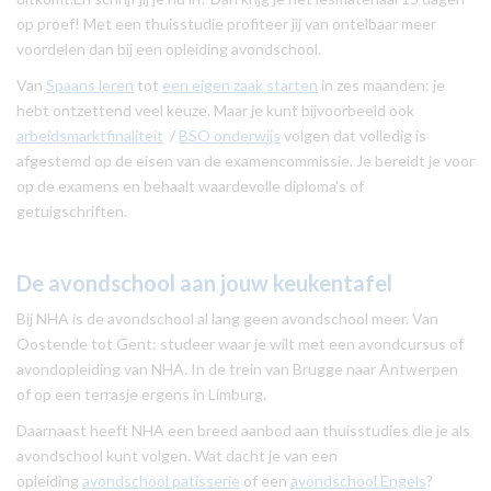
op proef! Met een thuisstudie profiteer jij van ontelbaar meer
voordelen dan bij een opleiding avondschool.
Van
Spaans leren
tot
een eigen zaak starten
in zes maanden: je
hebt ontzettend veel keuze. Maar je kunt bijvoorbeeld ook
arbeidsmarktfinaliteit
/
BSO onderwijs
volgen dat volledig is
afgestemd op de eisen van de examencommissie. Je bereidt je voor
op de examens en behaalt waardevolle diploma's of
getuigschriften.
De avondschool
aan jouw keukentafel
Bij NHA is de avondschool al lang geen avondschool meer. Van
Oostende tot Gent: studeer waar je wilt met een avondcursus of
avondopleiding van NHA. In de trein van Brugge naar Antwerpen
of op een terrasje ergens in Limburg.
Daarnaast heeft NHA een breed aanbod aan thuisstudies die je als
avondschool kunt volgen. Wat dacht je van een
opleiding
avondschool patisserie
of een
avondschool Engels
?