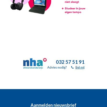
032 57 51 91
Advies nodig?
Bel mij
Aanmelden nieuwsbrief