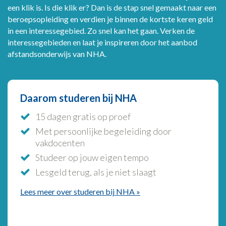
een klik is. Is die klik er? Dan is de stap snel gemaakt naar een
beroepsopleiding en verdien je binnen de kortste keren geld
in een interessegebied. Zo snel kan het gaan. Verken de
interessegebieden en laat je inspireren door het aanbod
afstandsonderwijs van NHA.
Daarom studeren bij NHA
15 dagen gratis op proef
Met persoonlijke begeleiding door
vakdocenten
Studeer op jouw eigen tempo
Lesgeld terug, als je niet slaagt
Lees meer over studeren bij NHA
»