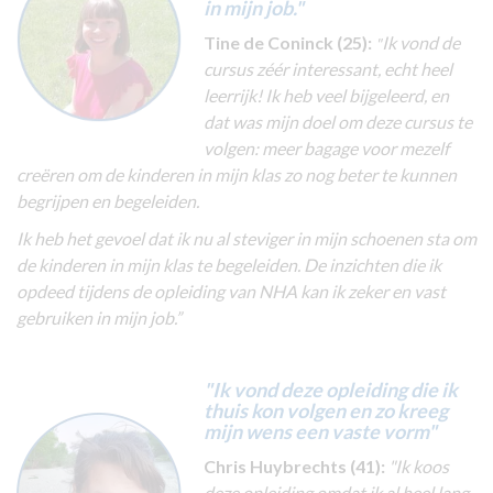
in mijn job."
Tine de Coninck (25):
Ik vond de
"
cursus zéér interessant, echt heel
leerrijk! Ik heb veel bijgeleerd, en
dat was mijn doel om deze cursus te
volgen: meer bagage voor mezelf
creëren om de kinderen in mijn klas zo nog beter te kunnen
begrijpen en begeleiden.
Ik heb het gevoel dat ik nu al steviger in mijn schoenen sta om
de kinderen in mijn klas te begeleiden. De inzichten die ik
opdeed tijdens de opleiding van NHA kan ik zeker en vast
gebruiken in mijn job.”
"Ik vond deze opleiding die ik
thuis kon volgen en zo kreeg
mijn wens een vaste vorm"
Chris Huybrechts (41):
"Ik koos
deze opleiding omdat ik al heel lang