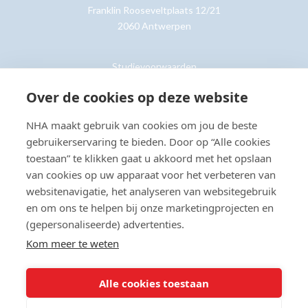
Franklin Rooseveltplaats 12/21
2060 Antwerpen
Studievoorwaarden
Retouren
Over de cookies op deze website
NHA maakt gebruik van cookies om jou de beste
Klantenservice »
gebruikerservaring te bieden. Door op “Alle cookies
toestaan” te klikken gaat u akkoord met het opslaan
van cookies op uw apparaat voor het verbeteren van
websitenavigatie, het analyseren van websitegebruik
en om ons te helpen bij onze marketingprojecten en
© Copyright 2026 NHA
Privacy- en cookieverklaring
Sitemap
(gepersonaliseerde) advertenties.
Toegankelijkheidsverklaring
Kom meer te weten
Beoordeling:
8.8
door
2201
klanten
Alle cookies toestaan