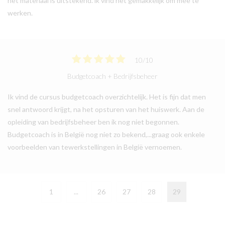
het materiaal is uitstekend. ik vind het gemakkelijk om mee te
werken.
10
/
10
Budgetcoach + Bedrijfsbeheer
Ik vind de cursus budgetcoach overzichtelijk. Het is fijn dat men
snel antwoord krijgt, na het opsturen van het huiswerk. Aan de
opleiding van bedrijfsbeheer ben ik nog niet begonnen.
Budgetcoach is in België nog niet zo bekend,...graag ook enkele
voorbeelden van tewerkstellingen in België vernoemen.
1
...
26
27
28
29