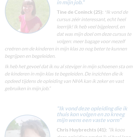
in mijn job."
Tine de Coninck (25):
Ik vond de
"
cursus zéér interessant, echt heel
leerrijk! Ik heb veel bijgeleerd, en
dat was mijn doel om deze cursus te
volgen: meer bagage voor mezelf
creëren om de kinderen in mijn klas zo nog beter te kunnen
begrijpen en begeleiden.
Ik heb het gevoel dat ik nu al steviger in mijn schoenen sta om
de kinderen in mijn klas te begeleiden. De inzichten die ik
opdeed tijdens de opleiding van NHA kan ik zeker en vast
gebruiken in mijn job.”
"Ik vond deze opleiding die ik
thuis kon volgen en zo kreeg
mijn wens een vaste vorm"
Chris Huybrechts (41):
"Ik koos
deze opleiding omdat ik al heel lang