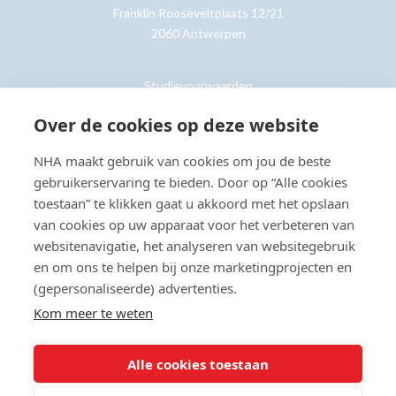
Franklin Rooseveltplaats 12/21
2060 Antwerpen
Studievoorwaarden
Retouren
Over de cookies op deze website
NHA maakt gebruik van cookies om jou de beste
Klantenservice »
gebruikerservaring te bieden. Door op “Alle cookies
toestaan” te klikken gaat u akkoord met het opslaan
van cookies op uw apparaat voor het verbeteren van
websitenavigatie, het analyseren van websitegebruik
en om ons te helpen bij onze marketingprojecten en
© Copyright 2026 NHA
Privacy- en cookieverklaring
Sitemap
(gepersonaliseerde) advertenties.
Toegankelijkheidsverklaring
Kom meer te weten
Beoordeling:
8.8
door
2201
klanten
Alle cookies toestaan