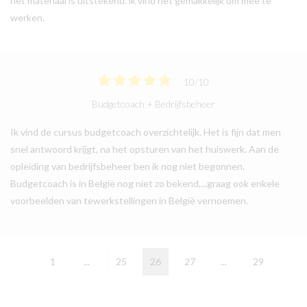
het materiaal is uitstekend. ik vind het gemakkelijk om mee te
werken.
10
/
10
Budgetcoach + Bedrijfsbeheer
Ik vind de cursus budgetcoach overzichtelijk. Het is fijn dat men
snel antwoord krijgt, na het opsturen van het huiswerk. Aan de
opleiding van bedrijfsbeheer ben ik nog niet begonnen.
Budgetcoach is in België nog niet zo bekend,...graag ook enkele
voorbeelden van tewerkstellingen in België vernoemen.
1
...
25
26
27
...
29