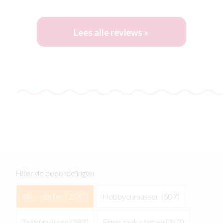
Lees alle reviews »
Filter de beoordelingen
Alles studies
(2363)
Hobbycursussen
(507)
Taalcursussen
(382)
Eigen zaak starten
(342)