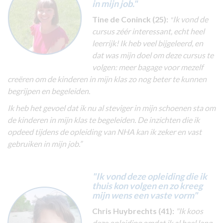
in mijn job."
Tine de Coninck (25):
Ik vond de
"
cursus zéér interessant, echt heel
leerrijk! Ik heb veel bijgeleerd, en
dat was mijn doel om deze cursus te
volgen: meer bagage voor mezelf
creëren om de kinderen in mijn klas zo nog beter te kunnen
begrijpen en begeleiden.
Ik heb het gevoel dat ik nu al steviger in mijn schoenen sta om
de kinderen in mijn klas te begeleiden. De inzichten die ik
opdeed tijdens de opleiding van NHA kan ik zeker en vast
gebruiken in mijn job.”
"Ik vond deze opleiding die ik
thuis kon volgen en zo kreeg
mijn wens een vaste vorm"
Chris Huybrechts (41):
"Ik koos
deze opleiding omdat ik al heel lang