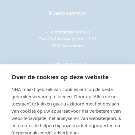
Klantenservice
NHA Afstandsonderwijs
Franklin Rooseveltplaats 12/21
2060 Antwerpen
Studievoorwaarden
Retouren
Over de cookies op deze website
NHA maakt gebruik van cookies om jou de beste
Klantenservice »
gebruikerservaring te bieden. Door op “Alle cookies
toestaan” te klikken gaat u akkoord met het opslaan
van cookies op uw apparaat voor het verbeteren van
websitenavigatie, het analyseren van websitegebruik
en om ons te helpen bij onze marketingprojecten en
© Copyright 2026 NHA
Privacy- en cookieverklaring
Sitemap
(gepersonaliseerde) advertenties.
Toegankelijkheidsverklaring