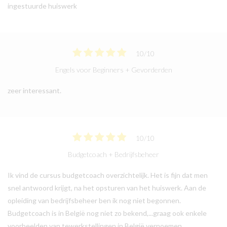
ingestuurde huiswerk
10
/
10
Engels voor Beginners + Gevorderden
zeer interessant.
10
/
10
Budgetcoach + Bedrijfsbeheer
Ik vind de cursus budgetcoach overzichtelijk. Het is fijn dat men
snel antwoord krijgt, na het opsturen van het huiswerk. Aan de
opleiding van bedrijfsbeheer ben ik nog niet begonnen.
Budgetcoach is in België nog niet zo bekend,...graag ook enkele
voorbeelden van tewerkstellingen in België vernoemen.