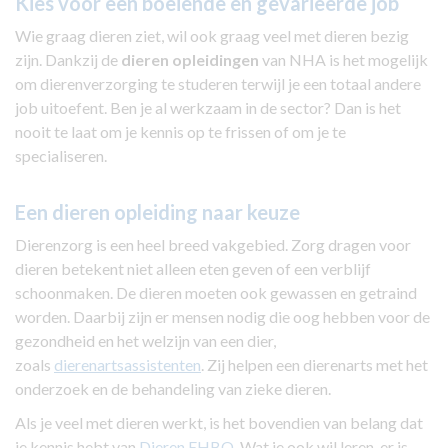
Kies voor een boeiende en gevarieerde job
Wie graag dieren ziet, wil ook graag veel met dieren bezig
zijn. Dankzij de
dieren opleidingen
van NHA is het mogelijk
om dierenverzorging te studeren terwijl je een totaal andere
job uitoefent. Ben je al werkzaam in de sector? Dan is het
nooit te laat om je kennis op te frissen of om je te
specialiseren.
Een dieren opleiding naar keuze
Dierenzorg is een heel breed vakgebied. Zorg dragen voor
dieren betekent niet alleen eten geven of een verblijf
schoonmaken. De dieren moeten ook gewassen en getraind
worden. Daarbij zijn er mensen nodig die oog hebben voor de
gezondheid en het welzijn van een dier,
zoals
dierenartsassistenten
. Zij helpen een dierenarts met het
onderzoek en de behandeling van zieke dieren.
Als je veel met dieren werkt, is het bovendien van belang dat
je kennis hebt van
Dieren EHBO
. Wat je ook wil leren, er is