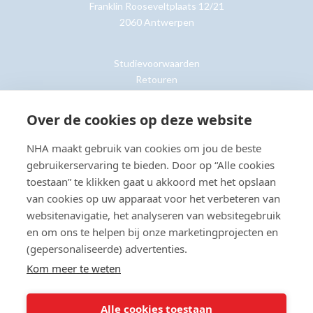
Franklin Rooseveltplaats 12/21
2060 Antwerpen
Studievoorwaarden
Retouren
Over de cookies op deze website
Klantenservice »
NHA maakt gebruik van cookies om jou de beste
gebruikerservaring te bieden. Door op “Alle cookies
toestaan” te klikken gaat u akkoord met het opslaan
van cookies op uw apparaat voor het verbeteren van
© Copyright 2026 NHA
Privacy- en cookieverklaring
Sitemap
websitenavigatie, het analyseren van websitegebruik
Toegankelijkheidsverklaring
en om ons te helpen bij onze marketingprojecten en
(gepersonaliseerde) advertenties.
Beoordeling:
8.8
door
2203
klanten
Kom meer te weten
Alle cookies toestaan