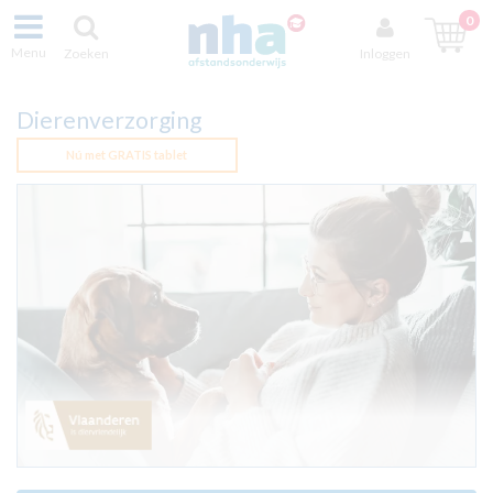
0
Menu
Zoeken
Inloggen
Dierenverzorging
Nú met GRATIS tablet