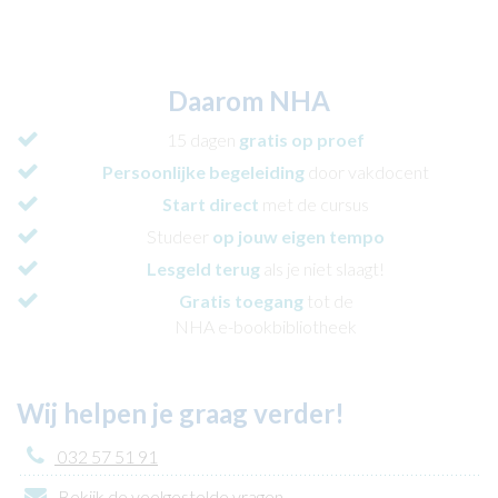
Daarom NHA
15 dagen
gratis op proef
Persoonlijke begeleiding
door vakdocent
Start direct
met de cursus
Studeer
op jouw eigen tempo
Lesgeld terug
als je niet slaagt!
Gratis toegang
tot de
NHA e-bookbibliotheek
Wij helpen je graag verder!
032 57 51 91
Bekijk de veelgestelde vragen