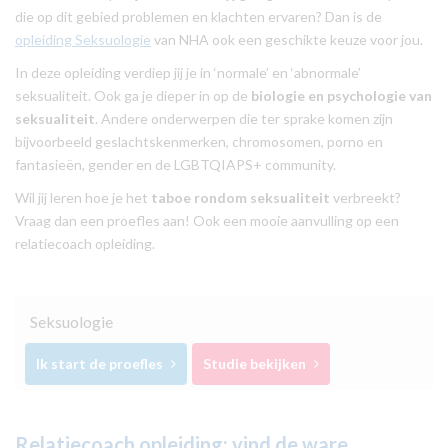
die op dit gebied problemen en klachten ervaren? Dan is de
opleiding Seksuologie
van NHA ook een geschikte keuze voor jou.
In deze opleiding verdiep jij je in ‘normale’ en ‘abnormale’
seksualiteit. Ook ga je dieper in op de
biologie en psychologie van
seksualiteit
. Andere onderwerpen die ter sprake komen zijn
bijvoorbeeld geslachtskenmerken, chromosomen, porno en
fantasieën, gender en de LGBTQIAPS+ community.
Wil jij leren hoe je het
taboe rondom seksualiteit
verbreekt?
Vraag dan een proefles aan! Ook een mooie aanvulling op een
relatiecoach opleiding.
Seksuologie
Ik start de proefles
Studie bekijken
Relatiecoach opleiding: vind de ware