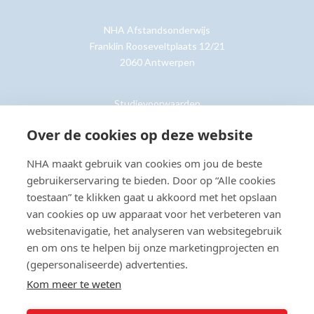
NHA Afstandsonderwijs
Franklin Rooseveltplaats 12/21
2060 Antwerpen
Studievoorwaarden
Retouren
Over de cookies op deze website
NHA maakt gebruik van cookies om jou de beste
Klantenservice »
gebruikerservaring te bieden. Door op “Alle cookies
toestaan” te klikken gaat u akkoord met het opslaan
van cookies op uw apparaat voor het verbeteren van
websitenavigatie, het analyseren van websitegebruik
en om ons te helpen bij onze marketingprojecten en
© Copyright 2026 NHA
Privacy- en cookieverklaring
Sitemap
(gepersonaliseerde) advertenties.
Toegankelijkheidsverklaring
Kom meer te weten
Beoordeling:
8.8
door
2203
klanten