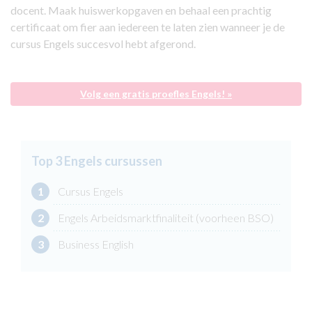
docent. Maak huiswerkopgaven en behaal een prachtig
certificaat om fier aan iedereen te laten zien wanneer je de
cursus Engels succesvol hebt afgerond.
Volg een gratis proefles Engels! »
Top 3 Engels cursussen
1
Cursus Engels
2
Engels Arbeidsmarktfinaliteit (voorheen BSO)
3
Business English