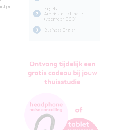
nd je
Engels
2
Arbeidsmarktfinaliteit
(voorheen BSO)
3
Business English