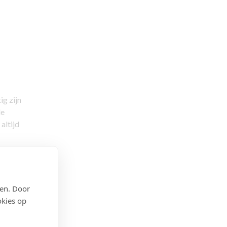
ig zijn
de
altijd
nder
den. Door
okies op