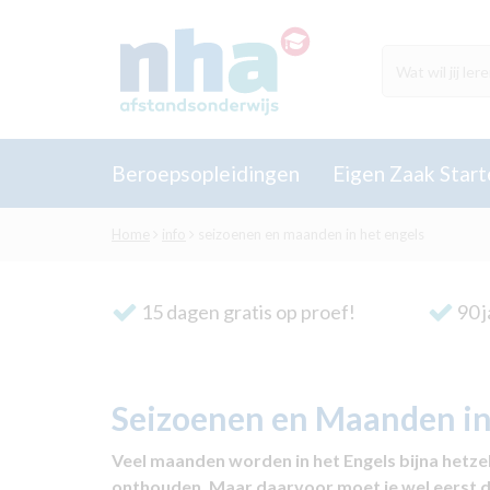
Beroepsopleidingen
Eigen Zaak Start
Home
info
seizoenen en maanden in het engels
15 dagen gratis op proef!
90 j
Seizoenen en Maanden in
Veel
maanden worden in het Engels bijna hetzel
onthouden. Maar daarvoor moet je wel eerst de 