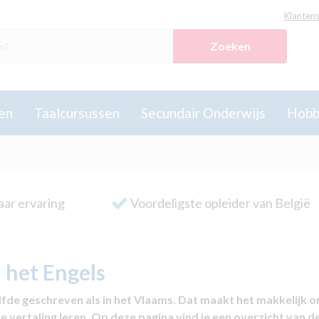
Klantens
Zoeken
en
Taalcursussen
Secundair Onderwijs
Hobb
aar ervaring
Voordeligste opleider van België
 het Engels
fde geschreven als in het Vlaams. Dat maakt het makkelijk o
vertaling leren. Op deze pagina vind je een overzicht van d