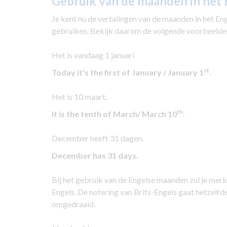
Gebruik van de maanden in het 
Je kent nu de vertalingen van de maanden in het Enge
gebruiken. Bekijk daarom de volgende voorbeelden
Het is vandaag 1 januari
st
Today it's the first of January
/ January 1
.
Het is 10 maart.
th
It is the tenth of March/ March 10
.
December heeft 31 dagen.
December has 31 days.
Bij het gebruik van de Engelse maanden zul je merke
Engels. De notering van Brits-Engels gaat hetzelf
omgedraaid.