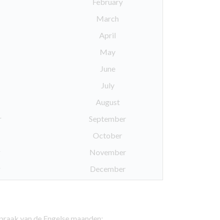
February
March
April
May
June
July
August
r
September
October
r
November
r
December
tspraak van de Engelse maanden: