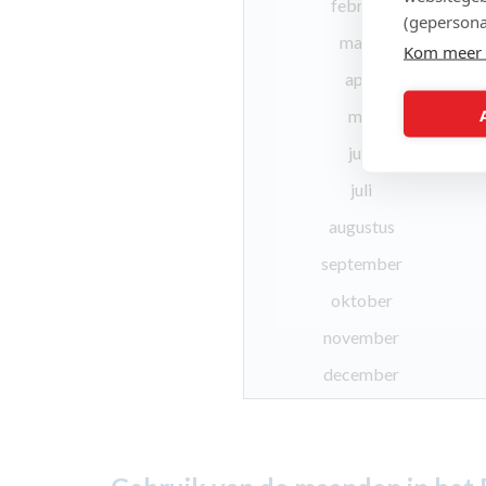
februari
(gepersona
maart
Kom meer 
april
mei
juni
juli
augustus
september
oktober
november
december