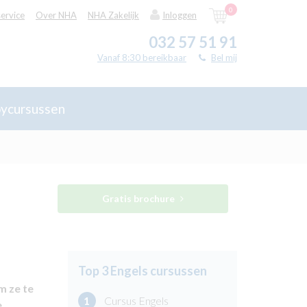
0
ervice
Over NHA
NHA Zakelijk
Inloggen
032 57 51 91
Vanaf 8:30 bereikbaar
Bel mij
ycursussen
Gratis brochure
Top 3 Engels cursussen
m ze te
1
Cursus Engels
e