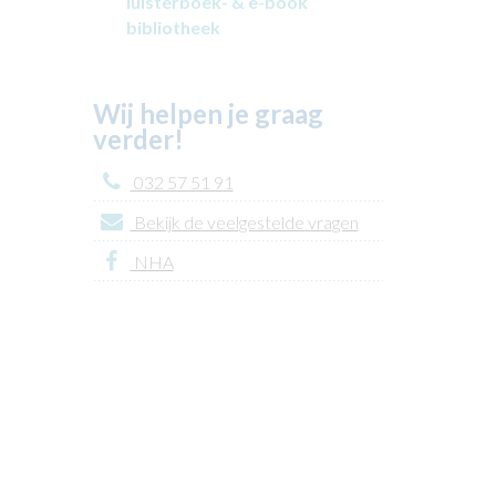
luisterboek- & e-book
bibliotheek
Wij helpen je graag
verder!
032 57 51 91
Bekijk de veelgestelde vragen
NHA