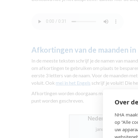
Afkortingen van de maanden in 
In de meeste teksten schrijf je de namen van maanden
om afkortingen te gebruiken om plaats te bespare
eerste 3 letters van de naam. Voor de maanden met m
voluit. Ook
mei in het Engels
schrijf je voluit! Die 
Afkortingen worden doorgaans met een punt gesch
punt worden geschreven.
Over de
NHA maakt 
Nederlands
op “Alle c
januari
uw apparaa
websitegeb