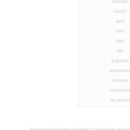
februari
maart
april
mei
juni
juli
augustus
septembe
oktober
novembe
decembe
Benieuwd hoe je het uitspreekt? Luister hier de ui