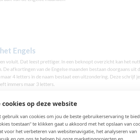
het Engels
 voluit. Dat leest prettiger. In een beknopt overzicht kan het nutt
n. De afkortingen van de Engelse maanden bestaan doorgaans uit 
aar 4 letters in de naam bestaat een uitzondering. Deze schrijf je 
heeft immers maar 3 letters.
reven. De afkortingen van Engelse maanden mogen echter ook zo
 cookies op deze website
gebruik van cookies om jou de beste gebruikerservaring te bie
Engels
Afkorting
ookies toestaan” te klikken gaat u akkoord met het opslaan van co
January
Jan.
t voor het verbeteren van websitenavigatie, het analyseren van
ruik en om ons te helpen bij onze marketingprojecten en