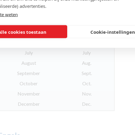
February
Feb.
liseerde) advertenties.
March
Mar.
te weten
April
Apr.
Alle cookies toestaan
Cookie-instellingen
May
May
June
June
July
July
August
Aug.
September
Sept.
October
Oct.
November
Nov.
December
Dec.