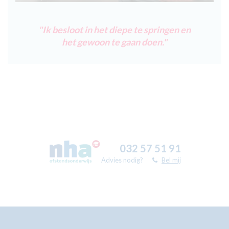
"Ik besloot in het diepe te springen en
het gewoon te gaan doen
."
032 57 51 91
Advies nodig?
Bel mij