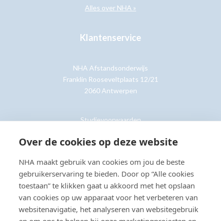
Alles over NHA »
Klantenservice
NHA Afstandsonderwijs
Franklin Rooseveltplaats 12/21
2060 Antwerpen
Studievoorwaarden
Retouren
Over de cookies op deze website
NHA maakt gebruik van cookies om jou de beste
Klantenservice »
gebruikerservaring te bieden. Door op “Alle cookies
toestaan” te klikken gaat u akkoord met het opslaan
van cookies op uw apparaat voor het verbeteren van
websitenavigatie, het analyseren van websitegebruik