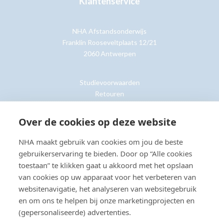
Klantenservice
NHA Afstandsonderwijs
Franklin Rooseveltplaats 12/21
2060 Antwerpen
Studievoorwaarden
Retouren
Over de cookies op deze website
Klantenservice »
NHA maakt gebruik van cookies om jou de beste
gebruikerservaring te bieden. Door op “Alle cookies
toestaan” te klikken gaat u akkoord met het opslaan
van cookies op uw apparaat voor het verbeteren van
© Copyright 2026 NHA
Privacy- en cookieverklaring
Sitemap
websitenavigatie, het analyseren van websitegebruik
Toegankelijkheidsverklaring
en om ons te helpen bij onze marketingprojecten en
(gepersonaliseerde) advertenties.
Beoordeling:
8.8
door
2203
klanten