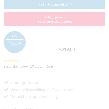
Ik start de proefles
Schrijf je in
15 dagen gratis proberen
12x
of
18,
25
€
€219,
00
4.4
/
5
Beoordeeld door 10 student(en)
Nu met gratis Taal-app
Kies voor begeleiding van Zweeds docent
Met luister-& spreekoefeningen