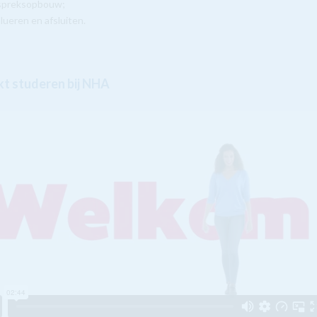
spreksopbouw;
lueren en afsluiten
.
t studeren bij NHA