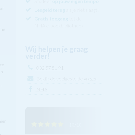
Studeer
op jouw eigen tempo
of
Lesgeld terug
als je niet slaagt!
Gratis toegang
tot de
NHA e-bookbibliotheek
ing
Wij helpen je graag
verder!
 te
032 57 51 91
an
Bekijk de veelgestelde vragen
n
NHA
hien
10/10
g