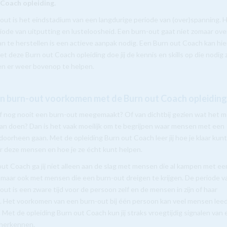
 Coach opleiding.
out is het eindstadium van een langdurige periode van (over)spanning. 
riode van uitputting en lusteloosheid. Een burn-out gaat niet zomaar ove
n te herstellen is een actieve aanpak nodig. Een Burn out Coach kan hier
t deze Burn out Coach opleiding doe jij de kennis en skills op die nodig z
n er weer bovenop te helpen.
n burn-out voorkomen met de Burn out Coach opleidin
lf nog nooit een burn-out meegemaakt? Of van dichtbij gezien wat het 
n doen? Dan is het vaak moeilijk om te begrijpen waar mensen met een
doorheen gaan. Met de opleiding Burn out Coach leer jij hoe je klaar kun
r deze mensen en hoe je ze écht kunt helpen.
out Coach ga jij niet alleen aan de slag met mensen die al kampen met ee
 maar ook met mensen die een burn-out dreigen te krijgen. De periode v
out is een zware tijd voor de persoon zelf en de mensen in zijn of haar
 Het voorkomen van een burn-out bij één persoon kan veel mensen lee
 Met de opleiding Burn out Coach kun jij straks vroegtijdig signalen van
 herkennen.