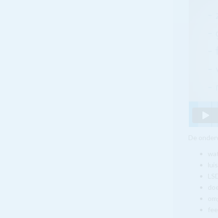
De onderw
wat
lui
LS
doe
om
fe