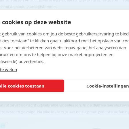
llend de module bedrijfsbeheer.
 cookies op deze website
inschrijving: GRATIS fullcolour handboek
n stappen naar je eigen zaak''
gebruik van cookies om jou de beste gebruikerservaring te bie
ookies toestaan” te klikken gaat u akkoord met het opslaan van co
er je geen eigen zaak wilt starten is het boeiend
t voor het verbeteren van websitenavigatie, het analyseren van
nis, inzicht en visie op het ondernemen hiermee te
ruik en om ons te helpen bij onze marketingprojecten en
.
liseerde) advertenties.
te weten
Alle cookies toestaan
Cookie-instellingen
ef acht videolessen over coaching
iding bevat ook acht uitgebreide videolessen. In de digitale leeromgevi
ze worden gevolgd. Na elke les kun je aan de slag met gerichte oefenin