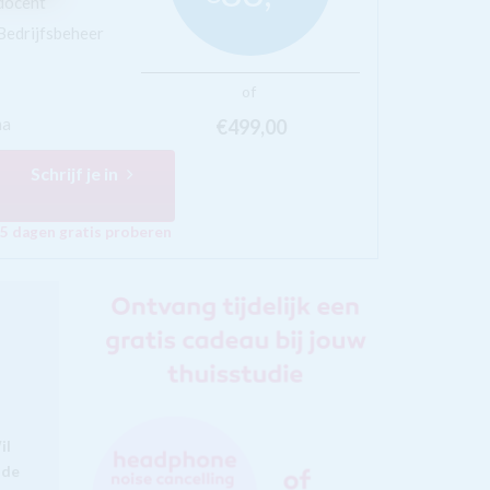
docent
 Bedrijfsbeheer
of
ma
€499,
00
Schrijf je in
5 dagen gratis proberen
il
 de