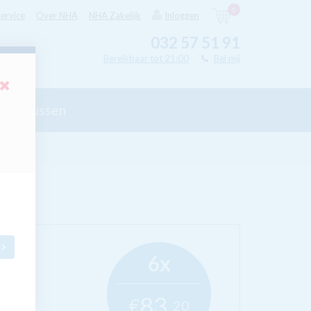
0
ervice
Over NHA
NHA Zakelijk
Inloggen
032 57 51 91
Bereikbaar tot 21:00
Bel mij
ycursussen
6x
bedrijf
83,
€
20