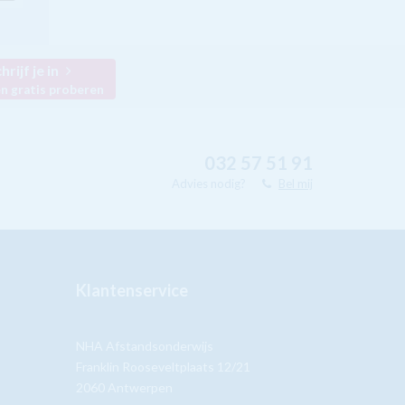
hrijf je in
n gratis proberen
032 57 51 91
Advies nodig?
Bel mij
Klantenservice
NHA Afstandsonderwijs
Franklin Rooseveltplaats 12/21
2060 Antwerpen