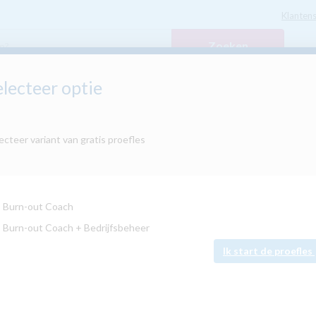
Klantens
Zoeken
electeer optie
en
Taalcursussen
Secundair Onderwijs
Hobb
ecteer variant van gratis proefles
tablet
Burn-out Coach
Burn-out Coach + Bedrijfsbeheer
Ik start de proefles
9.6
/
10
Beoordeeld door 8 student(en)
Succesvol naar een eigen 