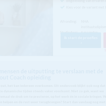
Begeleiding van ervaren 
Kies voor de variant met
Afronding:
NHA
instituutsdiplo
Studieduur:
6 maanden
Ik start de proefles
1
mensen de uitputting te verslaan met de
out Coach opleiding
-out, het kan iedereen overkomen. Uit onderzoek blijkt ook nog dat
eze dynamische tijden steeds vaker voorkomt. Niet zo gek, want we
lemaal de druk om te presteren, op het werk én in sociale kringen. W
ren helpen en de rust weer terugbrengen? Start dan vandaag nog met