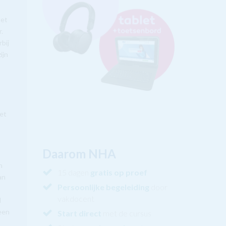
Het
r.
bij
ijn
g
met
t
Daarom NHA
n
15 dagen
gratis op proef
an
Persoonlijke begeleiding
door
vakdocent
d
 een
Start direct
met de cursus