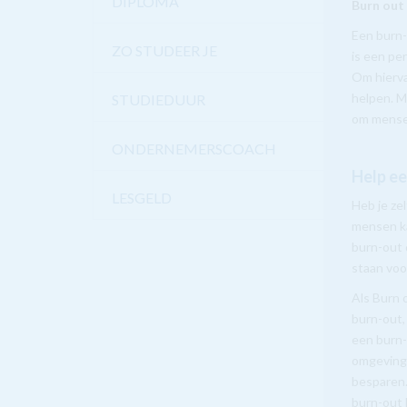
DIPLOMA
Burn out
Een burn-
ZO STUDEER JE
is een pe
Om hierva
helpen. Me
STUDIEDUUR
om mense
ONDERNEMERSCOACH
Help ee
LESGELD
Heb je ze
mensen ka
burn-out 
staan voo
Als Burn 
burn-out,
een burn-
omgeving.
besparen.
burn-out