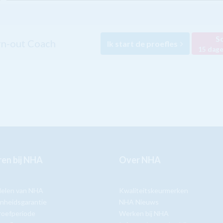
Sc
n-out Coach
Ik start de proefles
15 dage
en bij NHA
Over NHA
delen van NHA
Kwaliteitskeurmerken
nheidsgarantie
NHA Nieuws
roefperiode
Werken bij NHA