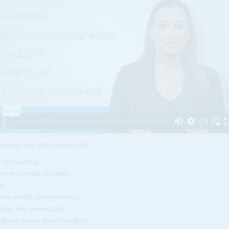
erpen van deze lessen zijn:
 is coaching;
steren zonder oordelen;
D;
len stellen en motiveren;
gaan met weerstand;
edback geven en ontvangen;