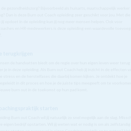
n de gezondheidszorg? Bijvoorbeeld als huisarts, maatschappelijk werker 
g? Dan is deze Burn out Coach opleiding zeer geschikt voor jou. Met die
e jij opdoet in de opleiding kun jij nog meer mensen helpen. Ook voor
coaches en HR-medewerkers is deze opleiding een waardevolle toevoeg
.
e terugkrijgen
nsen de handvatten biedt om de regie over hun eigen leven weer terug
eer je in deze opleiding. Als Burn out Coach heb jij inzicht in de effecten v
e stress en de herstelfases die daarbij komen kijken. Je ontdekt hoe je
geleidt in dit proces en hoe je de juiste tips meegeeft om te voorkome
ieuwe burn out in de toekomst op hun pad komt.
oachingspraktijk starten
iding Burn out Coach wil jij natuurlijk zo snel mogelijk aan de slag. Missc
 je eigen bedrijf opstarten. Wil jij weten wat er nodig is om als zelfstandig
r te starten en succesvol je eigen Coachingspraktijk op te zetten? Vol