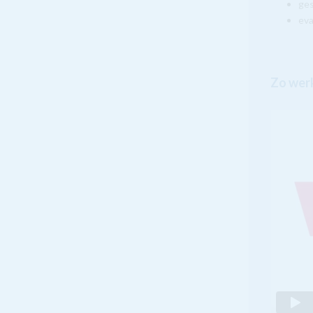
ge
eva
Zo werk