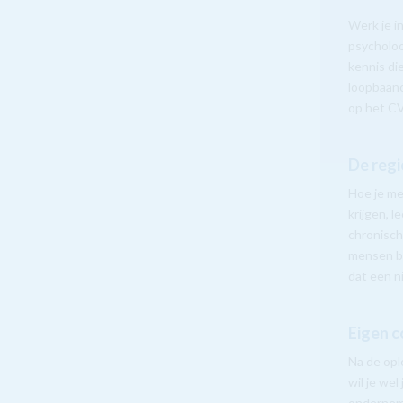
Werk je i
psycholoo
kennis di
loopbaan
op het CV
De regi
Hoe je me
krijgen, l
chronisch
mensen be
dat een n
Eigen c
Na de ople
wil je wel
onderneme