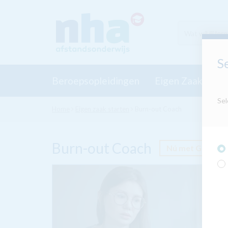
S
Beroepsopleidingen
Eigen Zaak Start
Sel
Home
Eigen zaak starten
Burn-out Coach
Burn-out Coach
Nú met GRATIS 