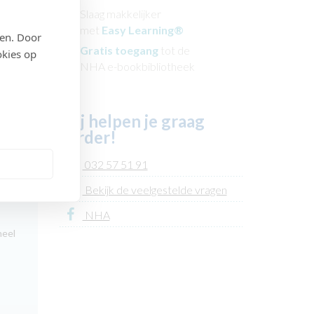
d
Slaag makkelijker
met
Easy Learning®
den. Door
Gratis toegang
tot de
okies op
NHA e-bookbibliotheek
Wij helpen je graag
verder!
n
032 57 51 91
gaat
Bekijk de veelgestelde vragen
NHA
neel