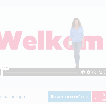
S
ematherapie
Ik start de proefles
15 dag