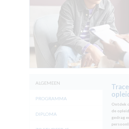
ALGEMEEN
Trace
oplei
PROGRAMMA
Ontdek d
de oplei
DIPLOMA
gedrag en
persoonli