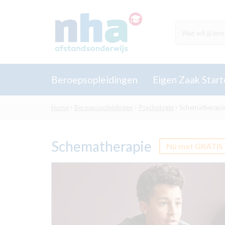
Beroepsopleidingen
Eigen Zaak Start
Home
Beroepsopleidingen
Psychologie
Schematherapi
Schematherapie
Nú met GRATIS 