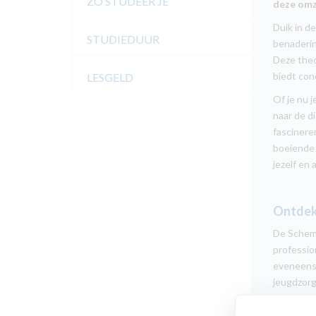
ZO STUDEER JE
deze omz
Duik in d
STUDIEDUUR
benaderin
Deze theo
biedt con
LESGELD
Of je nu 
naar de d
fascinere
boeiende 
jezelf en 
Ontdek 
De Schema
professio
eveneens 
jeugdzorg
Ongeacht 