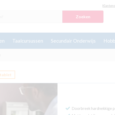
Klantens
Zoeken
en
Taalcursussen
Secundair Onderwijs
Hobb
e
tablet
Doorbreek hardnekkige 