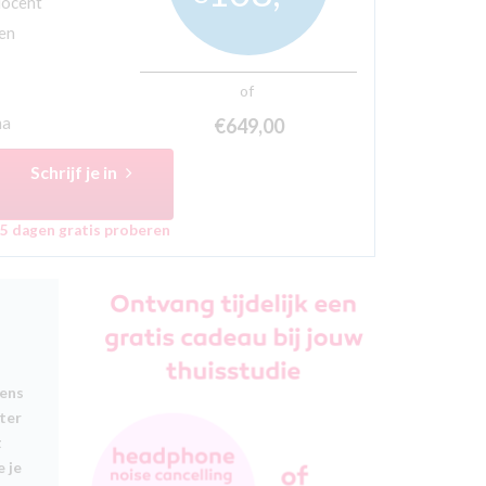
docent
ten
of
ma
€649,
00
Schrijf je in
5 dagen gratis proberen
dens
ter
t
e je