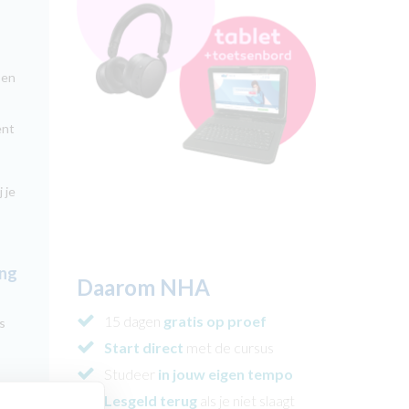
 en
ent
 je
ing
Daarom NHA
15 dagen
gratis op proef
s
Start direct
met de cursus
Studeer
in jouw eigen tempo
reen
Lesgeld terug
als je niet slaagt