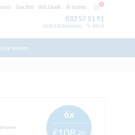
0
ervice
Over NHA
NHA Zakelijk
Inloggen
032 57 51 91
Vanaf 8:30 bereikbaar
Bel mij
ycursussen
6x
patronen
108,
€
20