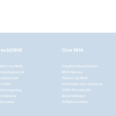
en bij NHA
Over NHA
delen van NHA
Kwaliteitskeurmerken
nheidsgarantie
NHA Nieuws
roefperiode
Werken bij NHA
roefles
Informatie voor bedrijven
 leeromgeving
KMO-Portefeuille
ol diploma
Beoordelingen
nformatie
Affiliate worden