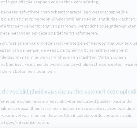
et in praktische stappen voor echte verandering.
e bewezen effectiviteit van schematherapie, een wetenschappelijke
g die zich richt op persoonlijkheidsproblematiek en langdurige klachten.
rie traceert de oorsprong van patronen, werpt licht op jeugdervaringen
crete methoden om deze positief te transformeren.
je professionele vaardigheden wilt versterken of gewoon nieuwsgierig b
iepten van de menselijke geest, de opleiding Schematherapie opent
nde deuren naar nieuwe vaardigheden en inzichten. Verken op een
en begrijpelijke manier de wereld van psychologische concepten, waarbij
anderen beter leert begrijpen.
de veelzijdigheid van schematherapie met deze opleid
therapie opleiding is erg geschikt voor een breed publiek, waaronder
nals in de gezondheidszorg, psychologen en counselors. Deze opleiding i
waardevol voor mensen die actief zijn in gerelateerde sectoren, zoals
 of gewichtsconsulenten.
je achtergrond is de opleiding Schematherapie een aanrader voor iede