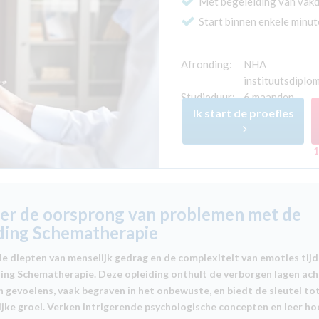
Met begeleiding van vak
Start binnen enkele minu
Afronding:
NHA
instituutsdiplo
Studieduur:
6 maanden
Ik start de proefles
1
er de oorsprong van problemen met de
ding Schematherapie
e diepten van menselijk gedrag en de complexiteit van emoties tij
ding Schematherapie. Deze opleiding onthult de verborgen lagen ach
 gevoelens, vaak begraven in het onbewuste, en biedt de sleutel to
jke groei. Verken intrigerende psychologische concepten en leer ho