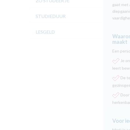
ZO STUDEER JE
gaat met 
diepgaand
STUDIEDUUR
vaardighe
LESGELD
Waarom 
maakt
Een perso
Je on
leert bew
De te
gezinsge
Door
herkenbar
Voor ie
Merk je s