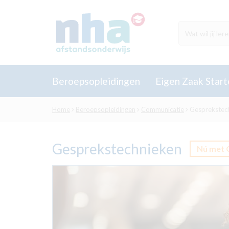
Beroepsopleidingen
Eigen Zaak Start
Home
Beroepsopleidingen
Communicatie
Gesprekstec
Gesprekstechnieken
Nú met 