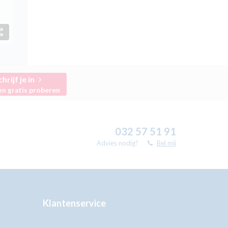
chrijf je in
en gratis proberen
032 57 51 91
Advies nodig?
Bel mij
Klantenservice