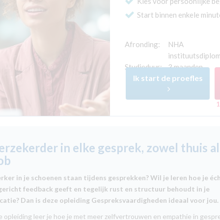
Kies voor persoonlijke b
Start binnen enkele minu
Afronding:
NHA
instituutsdiplo
Studieduur:
3 maanden
Ik start de proefles
1
erzekerder in elke gesprek, zowel thuis al
job
erker in je schoenen staan tijdens gesprekken? Wil je leren hoe je éc
 gericht feedback geeft en tegelijk rust en structuur behoudt in je
atie? Dan is deze opleiding Gespreksvaardigheden ideaal voor jou.
e opleiding leer je hoe je met meer zelfvertrouwen en empathie in gespr