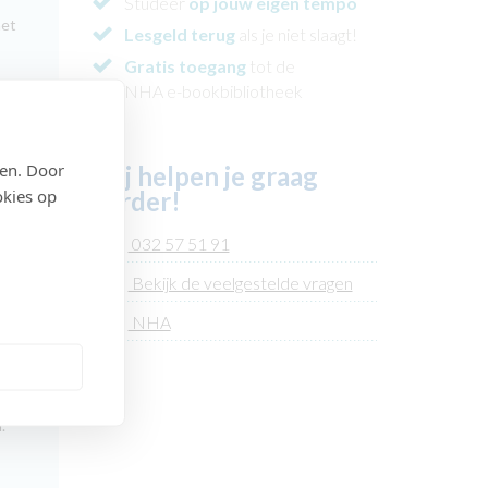
Studeer
op jouw eigen tempo
het
Lesgeld terug
als je niet slaagt!
Gratis toegang
tot de
NHA e-bookbibliotheek
ing
den. Door
Wij helpen je graag
okies op
verder!
mmen
032 57 51 91
je
Bekijk de veelgestelde vragen
NHA
eid
nen
.