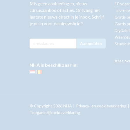
Mis geen aanbiedingen, nieuw
10 voor
cursusaanbod of acties. Ontvang het
Tevrede
laatste nieuws direct in je inbox. Schrijf
Gratis p
je nu in voor de nieuwsbrief!
Gratis p
Digitale
Waardev
Aanmelden
Studie i
Alles ov
NHA is beschikbaar in:
© Copyright 2026 NHA
Privacy- en cookieverklaring
Toegankelijkheidsverklaring