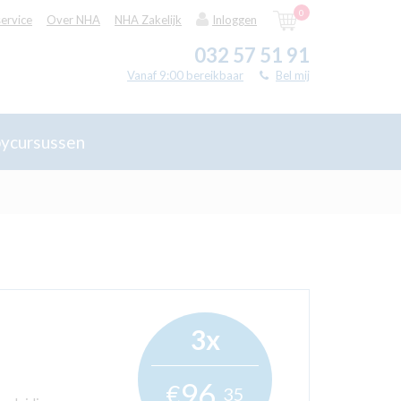
0
ervice
Over NHA
NHA Zakelijk
Inloggen
032 57 51 91
Vanaf 9:00 bereikbaar
Bel mij
ycursussen
3x
96,
€
35