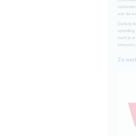
verbindend
wat de an
Dankzij d
opleiding
merk je al
bewuste 
Zo werk