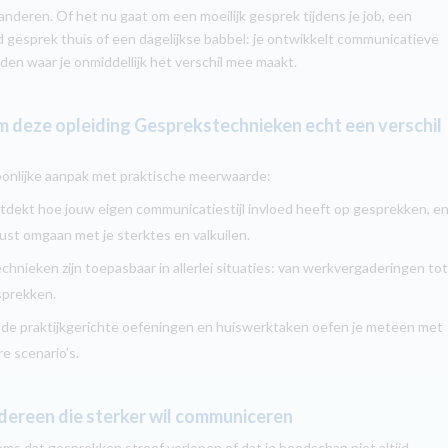
anderen. Of het nu gaat om een moeilijk gesprek tijdens je job, een
 gesprek thuis of een dagelijkse babbel: je ontwikkelt communicatieve
den waar je onmiddellijk het verschil mee maakt.
deze opleiding Gesprekstechnieken echt een verschil
onlijke aanpak met praktische meerwaarde:
tdekt hoe jouw eigen communicatiestijl invloed heeft op gesprekken, e
ust omgaan met je sterktes en valkuilen.
chnieken zijn toepasbaar in allerlei situaties: van werkvergaderingen to
sprekken.
 de praktijkgerichte oefeningen en huiswerktaken oefen je meteen met
e scenario’s.
dereen die sterker wil communiceren
oms dat gesprekken stroef verlopen of dat je boodschap niet altijd