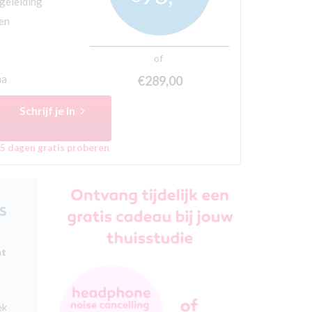
egeleiding
ten
of
ma
€289,
00
Schrijf je in
5 dagen gratis proberen
s
ht
ek