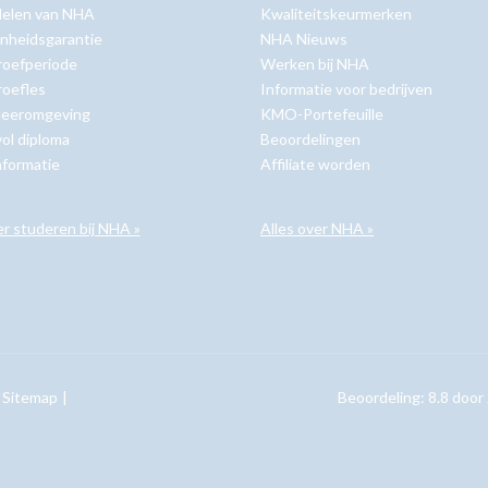
delen van NHA
Kwaliteitskeurmerken
nheidsgarantie
NHA Nieuws
roefperiode
Werken bij NHA
roefles
Informatie voor bedrijven
 leeromgeving
KMO-Portefeuille
ol diploma
Beoordelingen
nformatie
Affiliate worden
er studeren bij NHA »
Alles over NHA »
Sitemap
Beoordeling:
8.8
door