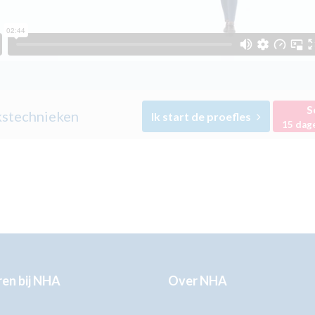
S
stechnieken
Ik start de proefles
15 dag
en bij NHA
Over NHA