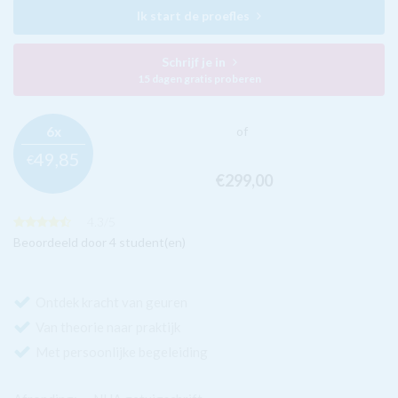
Ik start de proefles
Schrijf je in
15 dagen gratis proberen
6x
of
49,
85
€
€299,
00
4.3
/
5
Beoordeeld door 4 student(en)
Ontdek kracht van geuren
Van theorie naar praktijk
Met persoonlijke begeleiding