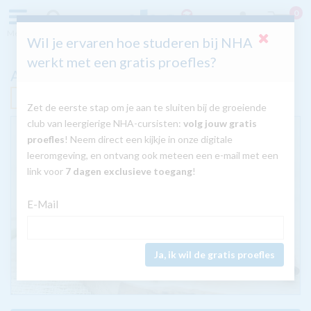
0
Menu
Zoeken
Inloggen
Wil je ervaren hoe studeren bij NHA
werkt met een gratis proefles?
Aromatherapie
Nú met GRATIS tablet
Zet de eerste stap om je aan te sluiten bij de groeiende
club van leergierige NHA-cursisten:
volg jouw gratis
proefles
! Neem direct een kijkje in onze digitale
leeromgeving, en ontvang ook meteen een e-mail met een
link voor
7 dagen exclusieve toegang
!
E-Mail
Ja, ik wil de gratis proefles