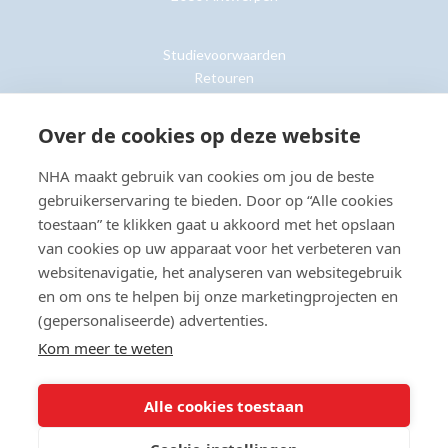
Studievoorwaarden
Retouren
Over de cookies op deze website
Klantenservice »
NHA maakt gebruik van cookies om jou de beste
gebruikerservaring te bieden. Door op “Alle cookies
toestaan” te klikken gaat u akkoord met het opslaan
van cookies op uw apparaat voor het verbeteren van
© Copyright 2026 NHA
Privacy- en cookieverklaring
Sitemap
websitenavigatie, het analyseren van websitegebruik
Toegankelijkheidsverklaring
en om ons te helpen bij onze marketingprojecten en
(gepersonaliseerde) advertenties.
Beoordeling:
8.8
door
2203
klanten
Kom meer te weten
Alle cookies toestaan