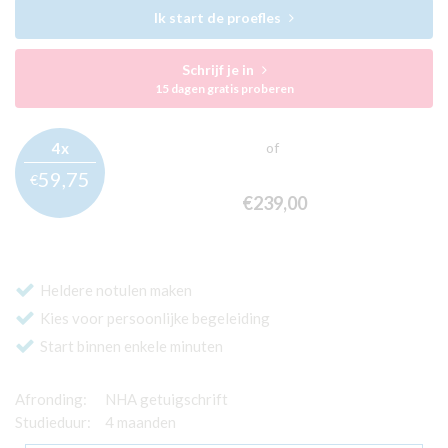
Ik start de proefles
Schrijf je in
15 dagen gratis proberen
4x
of
59,
75
€
€239,
00
Heldere notulen maken
Kies voor persoonlijke begeleiding
Start binnen enkele minuten
Afronding:
NHA getuigschrift
Studieduur:
4 maanden