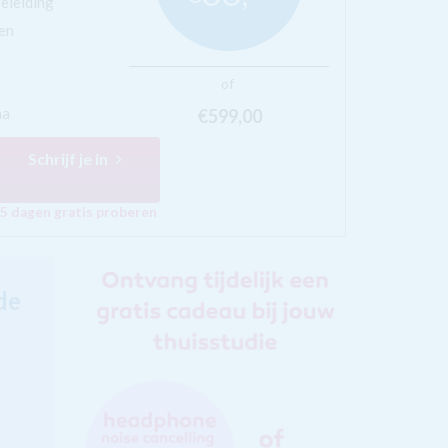
geleiding
ten
of
ma
€599,
00
Schrijf je in
5 dagen gratis proberen
de