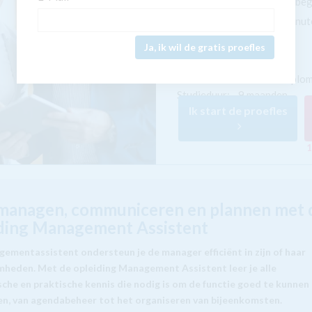
Inclusief persoonlijke be
Start binnen enkele minu
Ja, ik wil de gratis proefles
Afronding:
NHA
instituutsdiplo
Studieduur:
9 maanden
Ik start de proefles
1
managen, communiceren en plannen met 
ding Management Assistent
gementassistent ondersteun je de manager efficiënt in zijn of haar
heden. Met de opleiding Management Assistent leer je alle
che en praktische kennis die nodig is om de functie goed te kunnen
en, van agendabeheer tot het organiseren van bijeenkomsten.