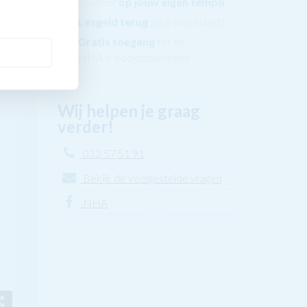
Studeer
op jouw eigen tempo
Lesgeld terug
als je niet slaagt!
w
Gratis toegang
tot de
!
NHA e-bookbibliotheek
Wij helpen je graag
verder!
032 57 51 91
Bekijk de veelgestelde vragen
NHA