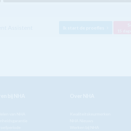
S
t Assistent
Ik start de proefles
15 dag
en bij NHA
Over NHA
delen van NHA
Kwaliteitskeurmerken
nheidsgarantie
NHA Nieuws
roefperiode
Werken bij NHA