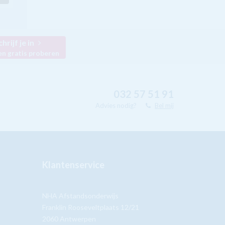
chrijf je in
en gratis proberen
032 57 51 91
Advies nodig?
Bel mij
Klantenservice
NHA Afstandsonderwijs
Franklin Rooseveltplaats 12/21
2060 Antwerpen