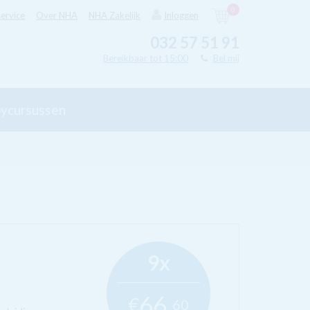
0
ervice
Over NHA
NHA Zakelijk
Inloggen
032 57 51 91
Bereikbaar tot 15:00
Bel mij
ycursussen
9x
66,
€
60