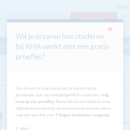
Klantens
Zoeken
Wil je ervaren hoe studeren
bij NHA werkt met een gratis
en
Taalcursussen
Secundair Onderwijs
Hobb
proefles?
ssistent
met GRATIS tablet
Zet de eerste stap om je aan te sluiten bij de
groeiende club van leergierige NHA-cursisten:
volg
jouw gratis proefles
! Neem direct een kijkje in onze
digitale leeromgeving, en ontvang ook meteen een e-
mail met een link voor
7 dagen exclusieve toegang
!
Onmisbaar in organisatie
E-Mail