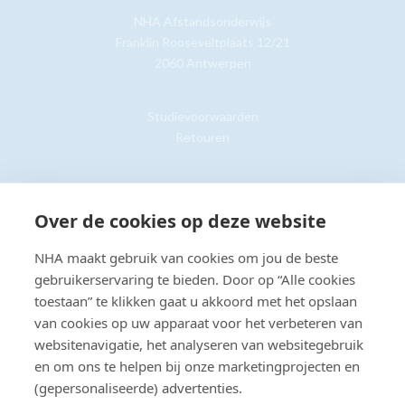
NHA Afstandsonderwijs
Franklin Rooseveltplaats 12/21
2060 Antwerpen
Studievoorwaarden
Retouren
Klantenservice »
Over de cookies op deze website
NHA maakt gebruik van cookies om jou de beste
gebruikerservaring te bieden. Door op “Alle cookies
toestaan” te klikken gaat u akkoord met het opslaan
© Copyright 2026 NHA
Privacy- en cookieverklaring
Sitemap
van cookies op uw apparaat voor het verbeteren van
Toegankelijkheidsverklaring
websitenavigatie, het analyseren van websitegebruik
en om ons te helpen bij onze marketingprojecten en
Beoordeling:
8.8
door
2203
klanten
(gepersonaliseerde) advertenties.