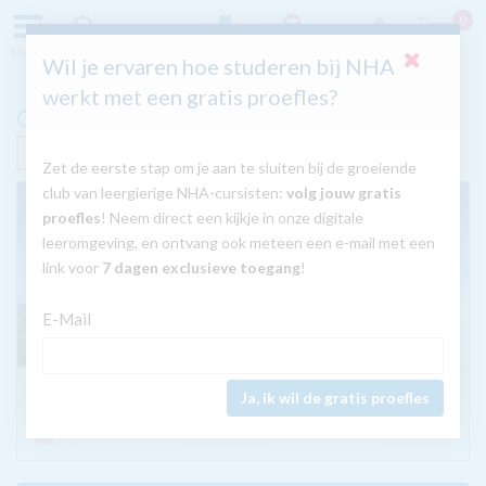
0
Menu
Zoeken
Inloggen
Wil je ervaren hoe studeren bij NHA
werkt met een gratis proefles?
Cursus Thais
Nú met GRATIS tablet
Zet de eerste stap om je aan te sluiten bij de groeiende
club van leergierige NHA-cursisten:
volg jouw gratis
proefles
! Neem direct een kijkje in onze digitale
leeromgeving, en ontvang ook meteen een e-mail met een
link voor
7 dagen exclusieve toegang
!
E-Mail
Ja, ik wil de gratis proefles