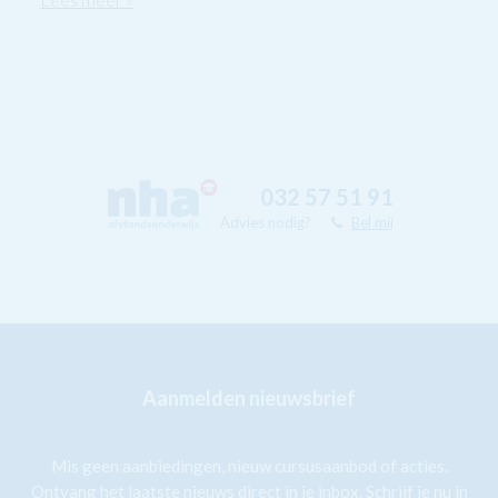
032 57 51 91
Advies nodig?
Bel mij
Aanmelden nieuwsbrief
Mis geen aanbiedingen, nieuw cursusaanbod of acties.
Ontvang het laatste nieuws direct in je inbox. Schrijf je nu in