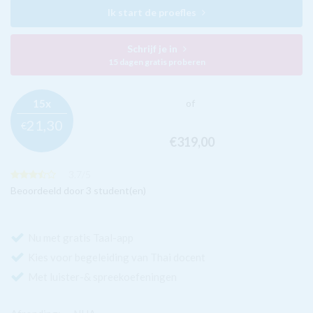
Ik start de proefles
Schrijf je in
15 dagen gratis proberen
15x
of
21,
30
€
€319,
00
3.7
/
5
Beoordeeld door 3 student(en)
Nu met gratis Taal-app
Kies voor begeleiding van Thai docent
Met luister-& spreekoefeningen