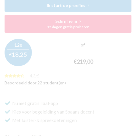
Ik start de proefles
Schrijf je in
15 dagen gratis proberen
12x
of
18,
25
€
€219,
00
4.3
/
5
Beoordeeld door 22 student(en)
Nu met gratis Taal-app
Kies voor begeleiding van Spaans docent
Met luister-& spreekoefeningen