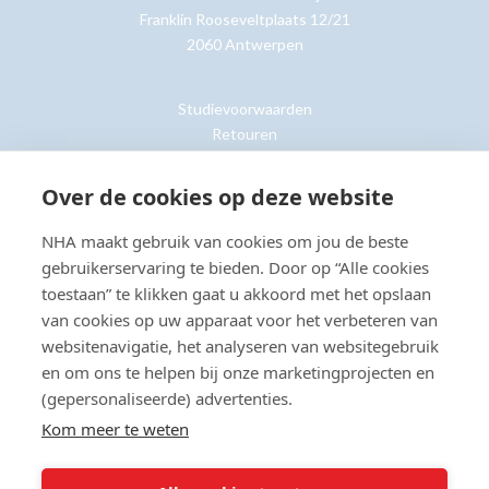
Franklin Rooseveltplaats 12/21
2060 Antwerpen
Studievoorwaarden
Retouren
Over de cookies op deze website
Klantenservice »
NHA maakt gebruik van cookies om jou de beste
gebruikerservaring te bieden. Door op “Alle cookies
toestaan” te klikken gaat u akkoord met het opslaan
van cookies op uw apparaat voor het verbeteren van
© Copyright 2026 NHA
Privacy- en cookieverklaring
Sitemap
websitenavigatie, het analyseren van websitegebruik
Toegankelijkheidsverklaring
en om ons te helpen bij onze marketingprojecten en
(gepersonaliseerde) advertenties.
Beoordeling:
8.8
door
2203
klanten
Kom meer te weten