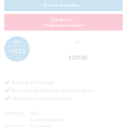
Ik start de proefles
Schrijf je in
15 dagen gratis proberen
12x
of
18,
25
€
€219,
00
Nu met gratis Taal-app
Kies voor begeleiding van Roemeens docent
Met luister-& spreekoefeningen
Afronding:
NHA
instituutsdiploma
Studieduur:
12 maanden