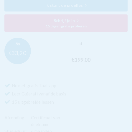
Ik start de proefles
Schrijf je in
15 dagen gratis proberen
6x
of
33,
20
€
€199,
00
Nu met gratis Taal-app
Leer Gujarati vanaf de basis
15 uitgebreide lessen
Afronding:
Certificaat van
deelname
Studieduur:
6 maanden