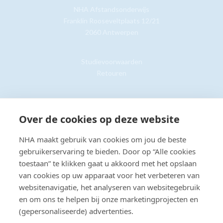
NHA Afstandsonderwijs
Franklin Rooseveltplaats 12/21
2060 Antwerpen
Studievoorwaarden
Retouren
Klantenservice »
Over de cookies op deze website
NHA maakt gebruik van cookies om jou de beste
gebruikerservaring te bieden. Door op “Alle cookies
toestaan” te klikken gaat u akkoord met het opslaan
© Copyright 2026 NHA
Privacy- en cookieverklaring
Sitemap
van cookies op uw apparaat voor het verbeteren van
Toegankelijkheidsverklaring
websitenavigatie, het analyseren van websitegebruik
en om ons te helpen bij onze marketingprojecten en
Beoordeling:
8.8
door
2203
klanten
(gepersonaliseerde) advertenties.