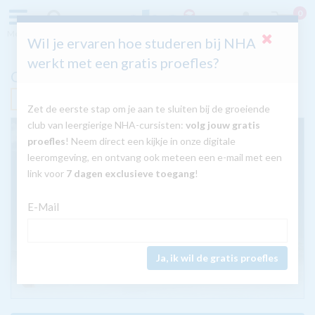
0
Menu
Zoeken
Inloggen
Wil je ervaren hoe studeren bij NHA
werkt met een gratis proefles?
Cursus Gujarati
Nú met GRATIS tablet
Zet de eerste stap om je aan te sluiten bij de groeiende
club van leergierige NHA-cursisten:
volg jouw gratis
proefles
! Neem direct een kijkje in onze digitale
leeromgeving, en ontvang ook meteen een e-mail met een
link voor
7 dagen exclusieve toegang
!
E-Mail
Ja, ik wil de gratis proefles