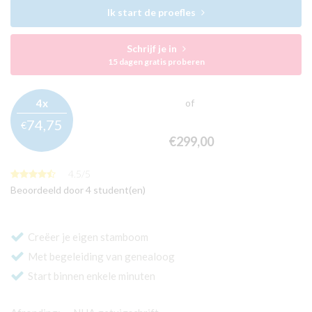
Ik start de proefles
Schrijf je in
15 dagen gratis proberen
4x
of
74,
75
€
€299,
00
4.5
/
5
Beoordeeld door 4 student(en)
Creëer je eigen stamboom
Met begeleiding van genealoog
Start binnen enkele minuten