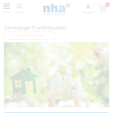
0
Menu
Zoeken
Inloggen
Genealogie (Familiekunde)
Nú met GRATIS tablet