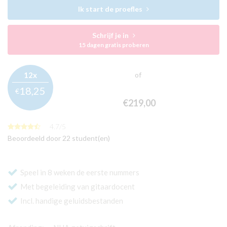
Ik start de proefles
Schrijf je in
15 dagen gratis proberen
12x
of
18,
25
€
€219,
00
4.7
/
5
Beoordeeld door 22 student(en)
Speel in 8 weken de eerste nummers
Met begeleiding van gitaardocent
Incl. handige geluidsbestanden