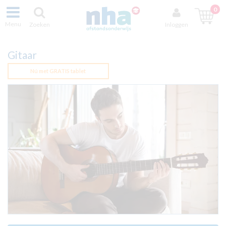
0
Menu
Zoeken
Inloggen
Gitaar
Nú met GRATIS tablet