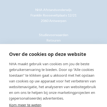
NHA Afstandsonderwijs
Franklin Rooseveltplaats 12/21
2060 Antwerpen
Studievoorwaarden
Retouren
Over de cookies op deze website
Klantenservice »
NHA maakt gebruik van cookies om jou de beste
gebruikerservaring te bieden. Door op “Alle cookies
toestaan” te klikken gaat u akkoord met het opslaan
van cookies op uw apparaat voor het verbeteren van
© Copyright 2026 NHA
Privacy- en cookieverklaring
Sitemap
websitenavigatie, het analyseren van websitegebruik
Toegankelijkheidsverklaring
en om ons te helpen bij onze marketingprojecten en
(gepersonaliseerde) advertenties.
Beoordeling:
8.8
door
2201
klanten
Kom meer te weten