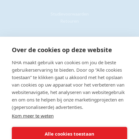
Studievoorwaarden
Retouren
Klantenservice »
Over de cookies op deze website
NHA maakt gebruik van cookies om jou de beste
gebruikerservaring te bieden. Door op “Alle cookies
toestaan” te klikken gaat u akkoord met het opslaan
© Copyright 2026 NHA
Privacy- en cookieverklaring
Sitemap
van cookies op uw apparaat voor het verbeteren van
Toegankelijkheidsverklaring
websitenavigatie, het analyseren van websitegebruik
en om ons te helpen bij onze marketingprojecten en
Beoordeling:
8.8
door
2201
klanten
(gepersonaliseerde) advertenties.
Kom meer te weten
Alle cookies toestaan