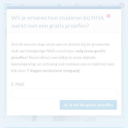
0
Menu
Zoeken
Inloggen
Wil je ervaren hoe studeren bij NHA
werkt met een gratis proefles?
Sociale Psychologie
Nú met GRATIS tablet
Zet de eerste stap om je aan te sluiten bij de groeiende
club van leergierige NHA-cursisten:
volg jouw gratis
proefles
! Neem direct een kijkje in onze digitale
leeromgeving, en ontvang ook meteen een e-mail met een
link voor
7 dagen exclusieve toegang
!
E-Mail
Ja, ik wil de gratis proefles