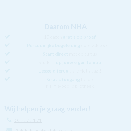
Daarom NHA
15 dagen
gratis op proef
Persoonlijke begeleiding
door vakdocent
Start direct
met de cursus
Studeer
op jouw eigen tempo
Lesgeld terug
als je niet slaagt!
Gratis toegang
tot de
NHA e-bookbibliotheek
Wij helpen je graag verder!
032 57 51 91
Bekijk de veelgestelde vragen