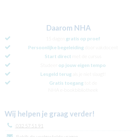
Daarom NHA
15 dagen
gratis op proef
Persoonlijke begeleiding
door vakdocent
Start direct
met de cursus
Studeer
op jouw eigen tempo
Lesgeld terug
als je niet slaagt!
Gratis toegang
tot de
NHA e-bookbibliotheek
Wij helpen je graag verder!
032 57 51 91
Bekijk de veelgestelde vragen