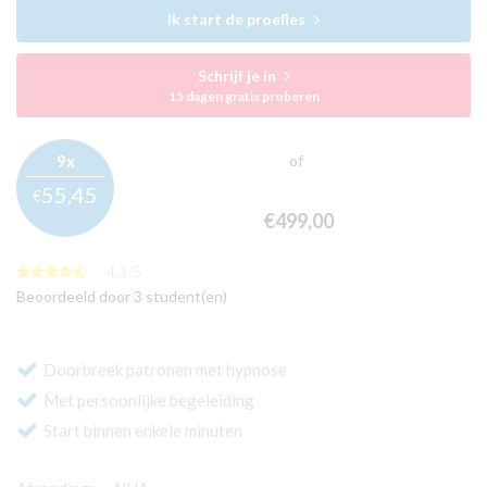
Ik start de proefles
Schrijf je in
15 dagen gratis proberen
9x
of
55,
45
€
€499,
00
4.3
/
5
Beoordeeld door 3 student(en)
Doorbreek patronen met hypnose
Met persoonlijke begeleiding
Start binnen enkele minuten