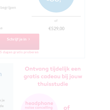
 begrijpen
of
ma
€529,
00
Schrijf je in
5 dagen gratis proberen
n
 je
 de