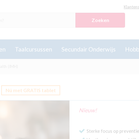
Klantens
Zoeken
en
Taalcursussen
Secundair Onderwijs
Hobb
alth (IMH)
)
Nú met GRATIS tablet
Nieuw!
Sterke focus op preventi