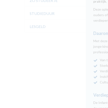
ZO STUDEER JE
praktijk.
Deze ople
STUDIEDUUR
ouders of
verdiepen
LESGELD
Daarom 
Met deze 
jonge kind
professio
Van th
Sterke
Verdie
Inzich
Cultuu
Verdiep
De Infant