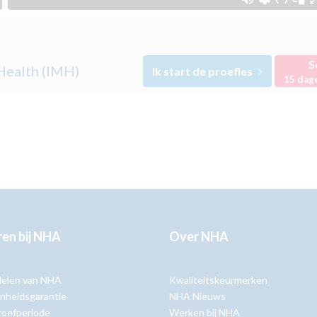
S
Health (IMH)
Ik start de proefles
15 dag
en bij NHA
Over NHA
delen van NHA
Kwaliteitskeurmerken
nheidsgarantie
NHA Nieuws
roefperiode
Werken bij NHA