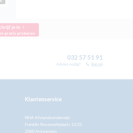
chrijf je in
en gratis proberen
032 57 51 91
Advies nodig?
Bel mij
Klantenservice
NHA Afstandsonderwijs
Franklin Rooseveltplaats 12/21
2060 Antwerpen