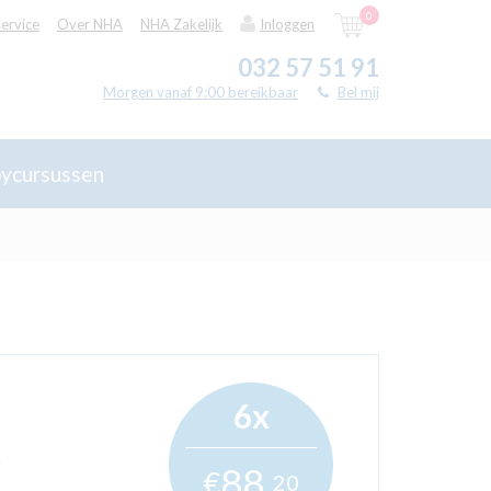
0
ervice
Over NHA
NHA Zakelijk
Inloggen
032 57 51 91
Morgen vanaf 9:00 bereikbaar
Bel mij
ycursussen
6x
e
88,
€
20