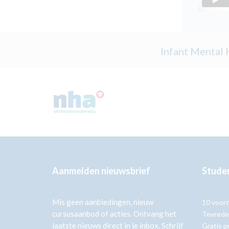
Infant Mental 
Aanmelden nieuwsbrief
Studer
Mis geen aanbiedingen, nieuw
10 voor
cursusaanbod of acties. Ontvang het
Tevrede
laatste nieuws direct in je inbox. Schrijf
Gratis p