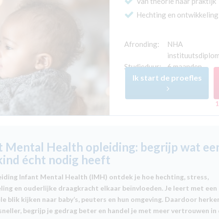
Van theorie naar praktijk
Hechting en ontwikkeling
Afronding:
NHA
instituutsdiplo
Studieduur:
6 maanden
Ik start de proefles
1
t Mental Health opleiding: begrijp wat ee
kind écht nodig heeft
eiding Infant Mental Health (IMH) ontdek je hoe hechting, stress,
ing en ouderlijke draagkracht elkaar beïnvloeden. Je leert met een
le blik kijken naar baby’s, peuters en hun omgeving. Daardoor herken
sneller, begrijp je gedrag beter en handel je met meer vertrouwen in