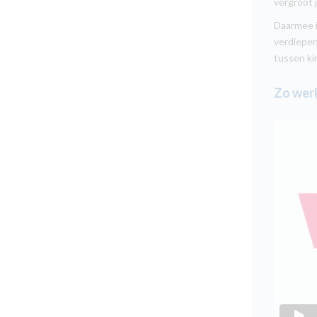
vergroot j
Daarmee i
verdiepen
tussen ki
Zo werk