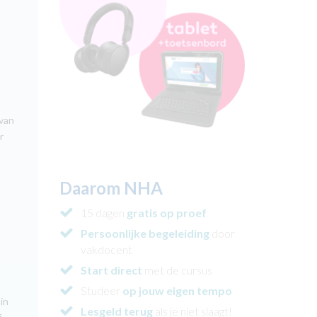
 van
r
Daarom NHA
15 dagen
gratis op proef
Persoonlijke begeleiding
door
vakdocent
Start direct
met de cursus
Studeer
op jouw eigen tempo
in
Lesgeld terug
als je niet slaagt!