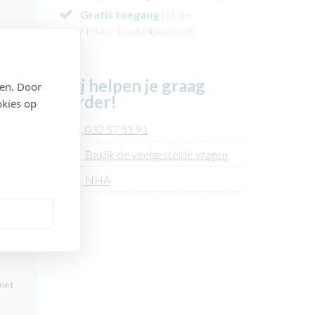
f
Gratis toegang
tot de
NHA e-bookbibliotheek
g.
n
Wij helpen je graag
den. Door
verder!
okies op
n
032 57 51 91
Bekijk de veelgestelde vragen
NHA
van
 met