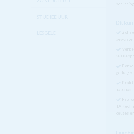
ZO STUDEER JE
beslissin
STUDIEDUUR
Dit kun
Zelfre
LESGELD
bewuster
Verbe
relatieop
Persoo
gedrag be
Prakt
autonomi
Profe
TA-techn
keuzes en
Leer be