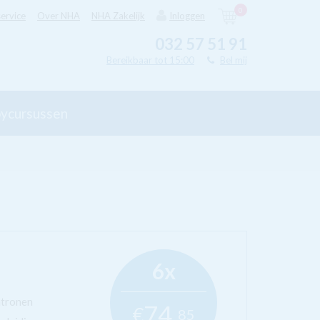
0
ervice
Over NHA
NHA Zakelijk
Inloggen
032 57 51 91
Bereikbaar tot 15:00
Bel mij
ycursussen
6x
atronen
74,
€
85