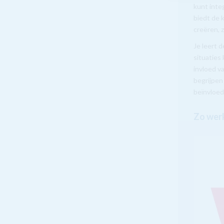
kunt inte
biedt de 
creëren, z
Je leert 
situaties
invloed v
begrijpen
beïnvloed
Zo werk