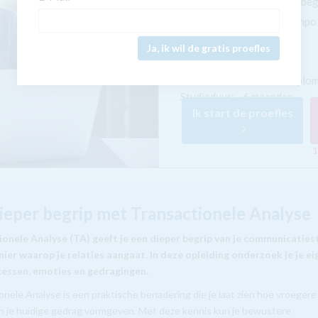
Inclusief persoonlijke be
Studeer in je eigen tempo
Ja, ik wil de gratis proefles
Afronding:
NHA
instituutsdiplo
Studieduur:
6 maanden
Ik start de proefles
1
ieper begrip met Transactionele Analyse
onele Analyse (TA) geeft je een dieper begrip van je communicatiest
ier waarop je relaties aangaat. In deze opleiding onderzoek je je ei
essen, emoties en gedragingen.
onele Analyse is een praktische benadering die je laat zien hoe vroegere
n je huidige gedrag vormgeven. Met deze kennis kun je bewustere