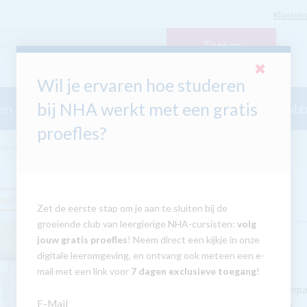
Klantens
Zoeken
Wil je ervaren hoe studeren
bij NHA werkt met een gratis
en
Taalcursussen
Secundair Onderwijs
Hobb
proefles?
alyse
met GRATIS tablet
Zet de eerste stap om je aan te sluiten bij de
groeiende club van leergierige NHA-cursisten:
volg
jouw gratis proefles
! Neem direct een kijkje in onze
digitale leeromgeving, en ontvang ook meteen een e-
mail met een link voor
7 dagen exclusieve toegang
!
Inzicht in communicatiep
E-Mail