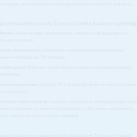
gen nemen, wat resulteert in meer autonomie en evenwicht in je leven.
 je verwachten van de Transactionele Analyse opleiding
flectie:
Verken je eigen denkpatronen, emoties en gedragingen om
 keuzes te maken.
terde communicatie:
Versterk je communicatievaardigheden en
bouw met behulp van TA-principes.
nlijke groei:
Krijg meer inzicht in hoe vroegere ervaringen je huidige
ïnvloeden.
ische toepassingen:
Gebruik TA in je dagelijks leven en werk voor meer
e en evenwicht.
ssionele ondersteuning
: Coaches, opvoeders en leidinggevenden kun
ieken toepassen om anderen te begeleiden in het maken van bewuste
 het creëren van een positieve omgeving.
wuste keuzes maken met de opleiding Transactionele