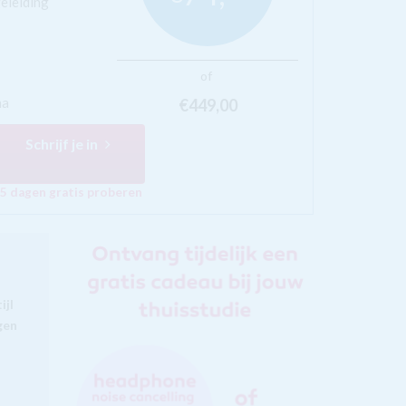
geleiding
of
ma
€449,
00
Schrijf je in
5 dagen gratis proberen
ijl
gen