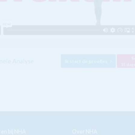
S
nele Analyse
Ik start de proefles
15 dag
en bij NHA
Over NHA