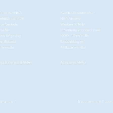
delen van NHA
Kwaliteitskeurmerken
nheidsgarantie
NHA Nieuws
roefperiode
Werken bij NHA
roefles
Informatie voor bedrijven
 leeromgeving
KMO-Portefeuille
ol diploma
Beoordelingen
nformatie
Affiliate worden
er studeren bij NHA »
Alles over NHA »
Sitemap
Beoordeling:
8.8
door