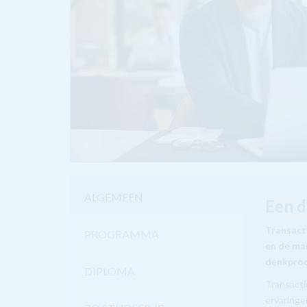
ALGEMEEN
Een d
Transacti
PROGRAMMA
en de man
denkproc
DIPLOMA
Transacti
ervaringe