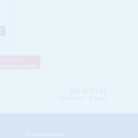
chrijf je in
en gratis proberen
032 57 51 91
Advies nodig?
Bel mij
Klantenservice