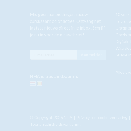
Mis geen aanbiedingen, nieuw
10 voor
cursusaanbod of acties. Ontvang het
Tevrede
laatste nieuws direct in je inbox. Schrijf
Gratis p
je nu in voor de nieuwsbrief!
Gratis p
Digitale
Waardev
Aanmelden
Studie i
Alles ov
NHA is beschikbaar in:
© Copyright 2026 NHA
Privacy- en cookieverklaring
Toegankelijkheidsverklaring