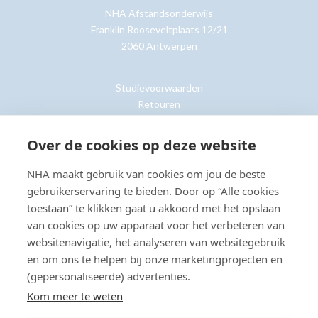
NHA Afstandsonderwijs
Franklin Rooseveltplaats 12/21
2060 Antwerpen
Studievoorwaarden
Retouren
Over de cookies op deze website
Klantenservice »
NHA maakt gebruik van cookies om jou de beste
gebruikerservaring te bieden. Door op “Alle cookies
toestaan” te klikken gaat u akkoord met het opslaan
van cookies op uw apparaat voor het verbeteren van
© Copyright 2026 NHA
Privacy- en cookieverklaring
Sitemap
websitenavigatie, het analyseren van websitegebruik
Toegankelijkheidsverklaring
en om ons te helpen bij onze marketingprojecten en
(gepersonaliseerde) advertenties.
Beoordeling:
8.8
door
2203
klanten
Kom meer te weten