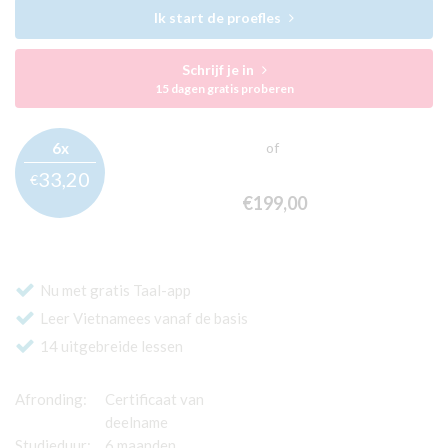
Ik start de proefles
Schrijf je in
15 dagen gratis proberen
6x
of
33,
20
€
€199,
00
Nu met gratis Taal-app
Leer Vietnamees vanaf de basis
14 uitgebreide lessen
Afronding:
Certificaat van
deelname
Studieduur:
6 maanden