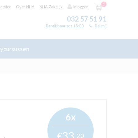
0
ervice
Over NHA
NHA Zakelijk
Inloggen
032 57 51 91
Bereikbaar tot 18:00
Bel mij
ycursussen
6x
33,
€
20