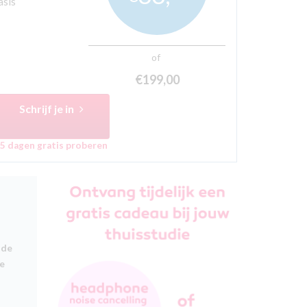
asis
of
€199,
00
Schrijf je in
5 dagen gratis proberen
 de
de