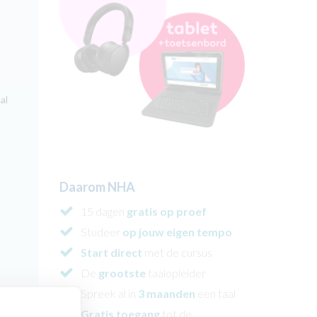
al
Daarom NHA
15 dagen
gratis op proef
Studeer
op jouw eigen tempo
Start direct
met de cursus
De
grootste
taalopleider
Spreek al in
3 maanden
een taal
Gratis toegang
tot de