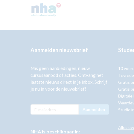
Aanmelden nieuwsbrief
Studer
Mis geen aanbiedingen, nieuw
10 voor
cursusaanbod of acties. Ontvang het
Tevrede
laatste nieuws direct in je inbox. Schrijf
Gratis p
je nu in voor de nieuwsbrief!
Gratis p
Digitale
Waardev
Aanmelden
Studie i
Alles ov
NHA is beschikbaar in: