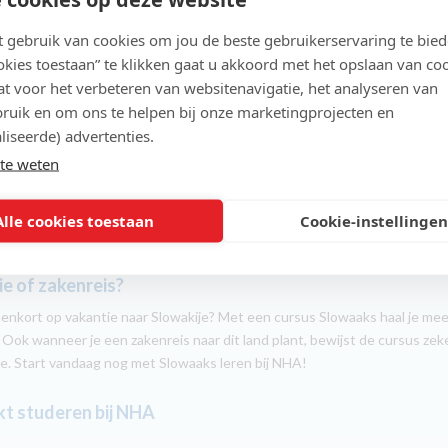
gebruik van cookies om jou de beste gebruikerservaring te bie
enschat
ookies toestaan” te klikken gaat u akkoord met het opslaan van co
lcursus Slowaaks leer je onder meer uitdrukkingen voor:
t voor het verbeteren van websitenavigatie, het analyseren van
ruik en om ons te helpen bij onze marketingprojecten en
sgesprekken, zoals begroetingen
rs en tijd
liseerde) advertenties.
te weten
vragen van de weg
gevallen en medische vragen
Alle cookies toestaan
Cookie-instellingen
 en drinken, winkelen en ontspanning
e of zakenreis?
nenkort op vakantie naar Slowakije? Met een cursus Slowaaks haal je mee
s. Ook wanneer je een zakenreis naar dit land plant, bewijst de cursus zek
de. Start vandaag nog met Slowaaks leren bij NHA!
t studeren bij NHA