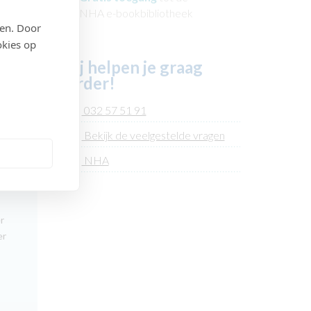
NHA e-bookbibliotheek
den. Door
okies op
Wij helpen je graag
verder!
032 57 51 91
Bekijk de veelgestelde vragen
NHA
r
er