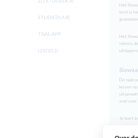
ZO STUDEER JE
Het Slowa
toch is h
STUDIEDUUR
grammatic
TAAL-APP
Het Slowa
tekens di
LESGELD
uitdagend
Slowaa
De taalcu
lessen op
uitspraak
snel over
Je leert 
nuttig is
bezoekt.
Over de