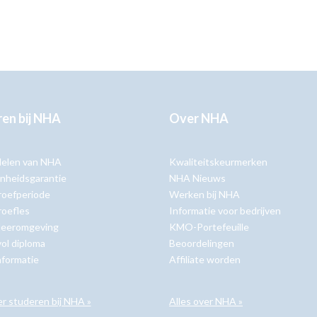
en bij NHA
Over NHA
delen van NHA
Kwaliteitskeurmerken
nheidsgarantie
NHA Nieuws
roefperiode
Werken bij NHA
roefles
Informatie voor bedrijven
 leeromgeving
KMO-Portefeuille
ol diploma
Beoordelingen
nformatie
Affiliate worden
er studeren bij NHA »
Alles over NHA »