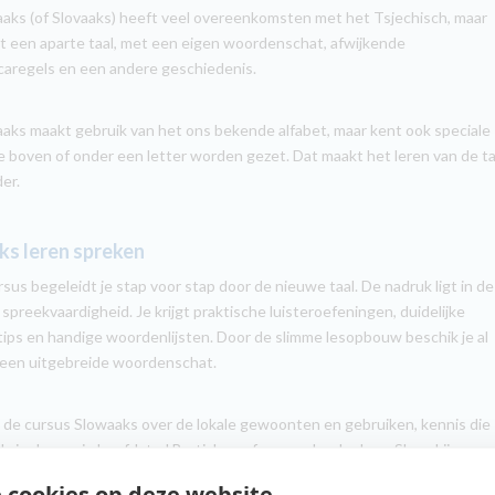
aks (of Slovaaks) heeft veel overeenkomsten met het Tsjechisch, maar
et een aparte taal, met een eigen woordenschat, afwijkende
aregels en een andere geschiedenis.
aks maakt gebruik van het ons bekende alfabet, maar kent ook speciale
e boven of onder een letter worden gezet. Dat maakt het leren van de ta
er.
ks leren spreken
rsus begeleidt je stap voor stap door de nieuwe taal. De nadruk ligt in de
 spreekvaardigheid. Je krijgt praktische luisteroefeningen, duidelijke
tips en handige woordenlijsten. Door de slimme lesopbouw beschik je al
 een uitgebreide woordenschat.
in de cursus Slowaaks over de lokale gewoonten en gebruiken, kennis die
 als je de mooie hoofdstad Bratislava of een ander deel van Slowakije
 cookies op deze website