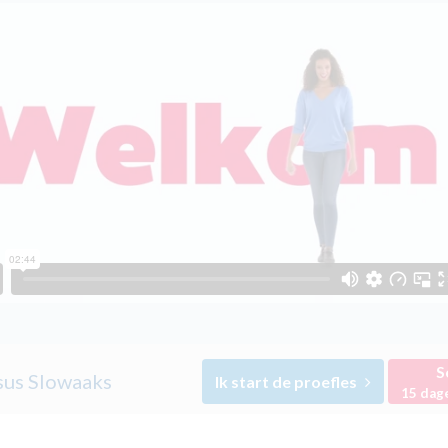
S
sus Slowaaks
Ik start de proefles
15 dag