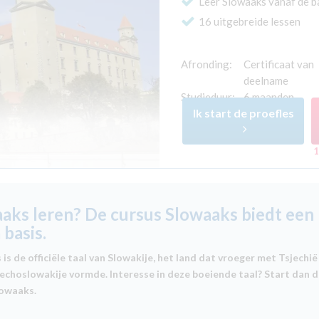
Leer Slowaaks vanaf de b
16 uitgebreide lessen
Afronding:
Certificaat van
deelname
Studieduur:
6 maanden
Ik start de proefles
1
aks leren? De cursus Slowaaks biedt een
 basis.
is de officiële taal van Slowakije, het land dat vroeger met Tsjechië
jechoslowakije vormde. Interesse in deze boeiende taal? Start dan 
lowaaks.