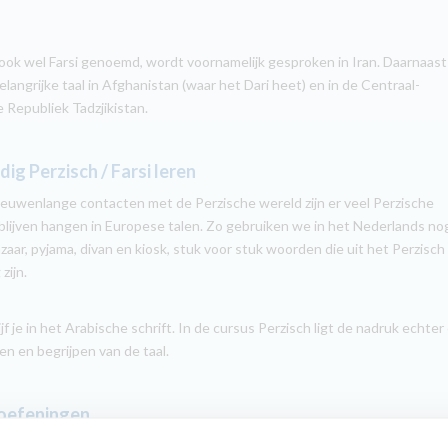
 ook wel Farsi genoemd, wordt voornamelijk gesproken in Iran. Daarnaast 
elangrijke taal in Afghanistan (waar het Dari heet) en in de Centraal-
e Republiek Tadzjikistan.
ig Perzisch / Farsi leren
euwenlange contacten met de Perzische wereld zijn er veel Perzische
lijven hangen in Europese talen. Zo gebruiken we in het Nederlands no
zaar, pyjama, divan en kiosk, stuk voor stuk woorden die uit het Perzisch
zijn.
ijf je in het Arabische schrift. In de cursus Perzisch ligt de nadruk echter
en en begrijpen van de taal.
roefeningen
praktische luisteroefeningen, duidelijke uitspraaktips en handige