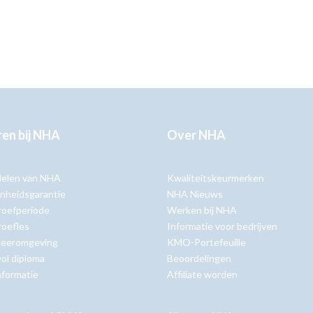
en bij NHA
Over NHA
delen van NHA
Kwaliteitskeurmerken
nheidsgarantie
NHA Nieuws
roefperiode
Werken bij NHA
roefles
Informatie voor bedrijven
 leeromgeving
KMO-Portefeuille
ol diploma
Beoordelingen
nformatie
Affiliate worden