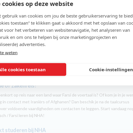
 cookies op deze website
jsten. Door de slimme lesopbouw heb je al snel een uitgebreide
chat.
gebruik van cookies om jou de beste gebruikerservaring te bie
ookies toestaan” te klikken gaat u akkoord met het opslaan van co
t voor het verbeteren van websitenavigatie, het analyseren van
lcursus Perzisch leer je onder meer uitdrukkingen voor:
ruik en om ons te helpen bij onze marketingprojecten en
sgesprekken, zoals begroetingen,
liseerde) advertenties.
rs en tijd,
te weten
vragen naar de weg,
gevallen en medische vragen,
 en drinken, winkelen en ontspanning.
Alle cookies toestaan
Cookie-instellingen
e of zakenreis?
enkort op reis naar een land waar Farsi de voertaal is? Of kom je in je we
g in contact met Iraniërs of Afghanen? Dan beschik je na de taalcursus
over voldoende vaardigheden om contacten te leggen. Start vandaag no
ch / Farsi leren bij NHA!
t studeren bij NHA