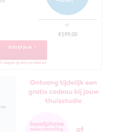
sis
of
€199,
00
Schrijf je in
5 dagen gratis proberen
ten.