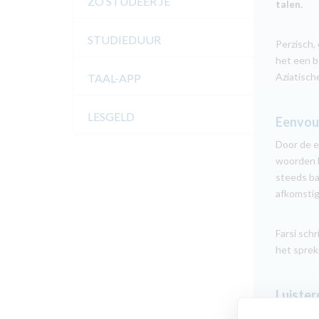
ZO STUDEER JE
talen.
STUDIEDUUR
Perzisch,
het een b
Aziatisch
TAAL-APP
LESGELD
Eenvoud
Door de e
woorden b
steeds ba
afkomstig 
Farsi schr
het sprek
Luiste
Je krijgt 