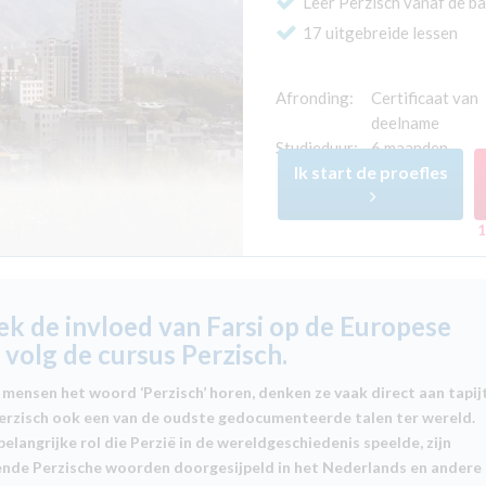
Leer Perzisch vanaf de ba
17 uitgebreide lessen
Afronding:
Certificaat van
deelname
Studieduur:
6 maanden
Ik start de proefles
1
k de invloed van Farsi op de Europese
: volg de cursus Perzisch.
mensen het woord ‘Perzisch’ horen, denken ze vaak direct aan tapij
Perzisch ook een van de oudste gedocumenteerde talen ter wereld.
elangrijke rol die Perzië in de wereldgeschiedenis speelde, zijn
lende Perzische woorden doorgesijpeld in het Nederlands en andere