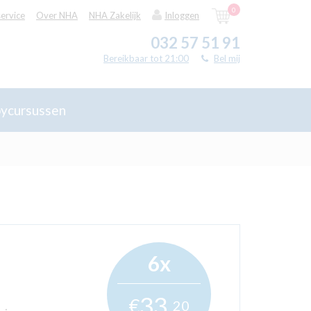
0
ervice
Over NHA
NHA Zakelijk
Inloggen
032 57 51 91
Bereikbaar tot 21:00
Bel mij
ycursussen
6x
33,
€
20