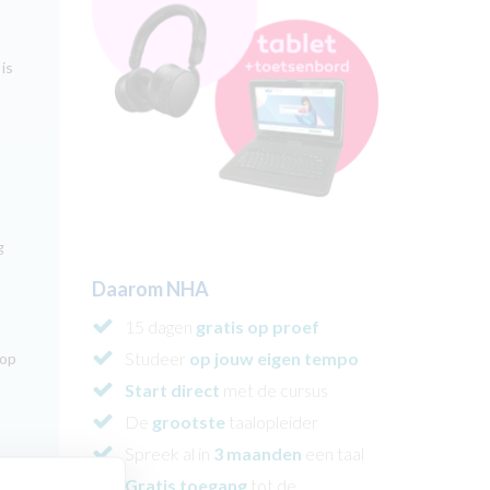
is
g
Daarom NHA
15 dagen
gratis op proef
Studeer
op jouw eigen tempo
 op
Start direct
met de cursus
De
grootste
taalopleider
Spreek al in
3 maanden
een taal
Gratis toegang
tot de