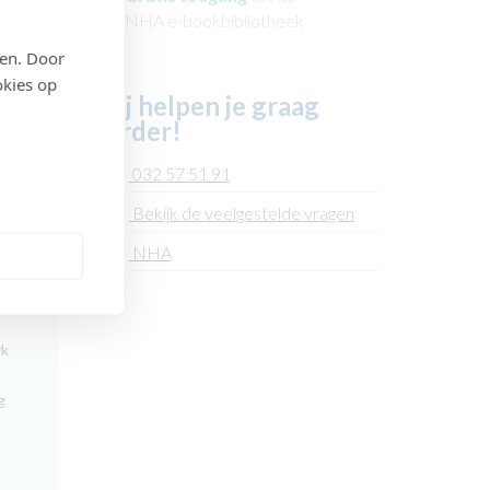
NHA e-bookbibliotheek
den. Door
okies op
Wij helpen je graag
verder!
032 57 51 91
Bekijk de veelgestelde vragen
NHA
rk
g