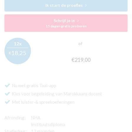
Ik start de proefles
Schrijf je in
15 dagen gratis proberen
12x
of
18,
25
€
€219,
00
Nu met gratis Taal-app
Kies voor begeleiding van Marokkaans docent
Met luister-& spreekoefeningen
Afronding:
NHA
instituutsdiploma
Studieduur:
12 maanden