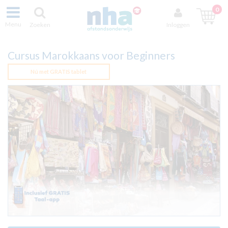
0
Menu
Zoeken
Inloggen
Cursus Marokkaans voor Beginners
Nú met GRATIS tablet