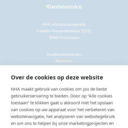
Klantenservice
NHA Afstandsonderwijs
Franklin Rooseveltplaats 12/21
2060 Antwerpen
Studievoorwaarden
Retouren
Over de cookies op deze website
Klantenservice »
NHA maakt gebruik van cookies om jou de beste
gebruikerservaring te bieden. Door op “Alle cookies
toestaan” te klikken gaat u akkoord met het opslaan
van cookies op uw apparaat voor het verbeteren van
© Copyright 2026 NHA
Privacy- en cookieverklaring
Sitemap
websitenavigatie, het analyseren van websitegebruik
Toegankelijkheidsverklaring
en om ons te helpen bij onze marketingprojecten en