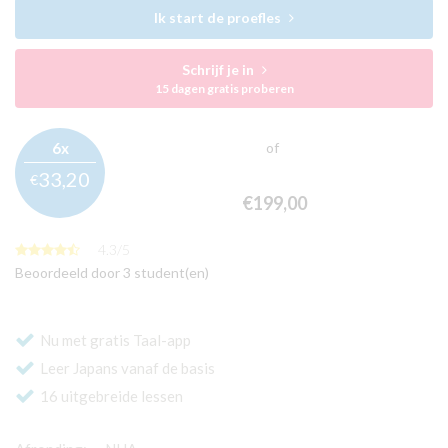
Ik start de proefles
Schrijf je in
15 dagen gratis proberen
6x
of
33,
20
€
€199,
00
4.3
/
5
Beoordeeld door 3 student(en)
Nu met gratis Taal-app
Leer Japans vanaf de basis
16 uitgebreide lessen