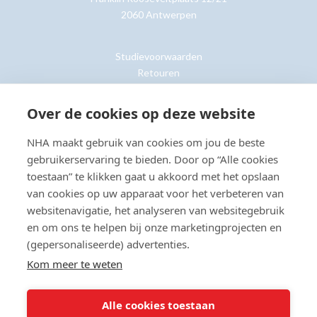
2060 Antwerpen
Studievoorwaarden
Retouren
Over de cookies op deze website
Klantenservice »
NHA maakt gebruik van cookies om jou de beste
gebruikerservaring te bieden. Door op “Alle cookies
toestaan” te klikken gaat u akkoord met het opslaan
van cookies op uw apparaat voor het verbeteren van
© Copyright 2026 NHA
Privacy- en cookieverklaring
Sitemap
websitenavigatie, het analyseren van websitegebruik
Toegankelijkheidsverklaring
en om ons te helpen bij onze marketingprojecten en
(gepersonaliseerde) advertenties.
Beoordeling:
8.8
door
2203
klanten
Kom meer te weten
Alle cookies toestaan