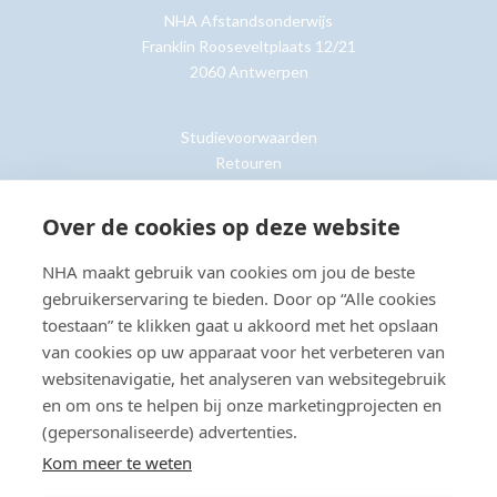
NHA Afstandsonderwijs
Franklin Rooseveltplaats 12/21
2060 Antwerpen
Studievoorwaarden
Retouren
Over de cookies op deze website
Klantenservice »
NHA maakt gebruik van cookies om jou de beste
gebruikerservaring te bieden. Door op “Alle cookies
toestaan” te klikken gaat u akkoord met het opslaan
van cookies op uw apparaat voor het verbeteren van
© Copyright 2026 NHA
Privacy- en cookieverklaring
Sitemap
websitenavigatie, het analyseren van websitegebruik
Toegankelijkheidsverklaring
en om ons te helpen bij onze marketingprojecten en
(gepersonaliseerde) advertenties.
Beoordeling:
8.8
door
2203
klanten
Kom meer te weten