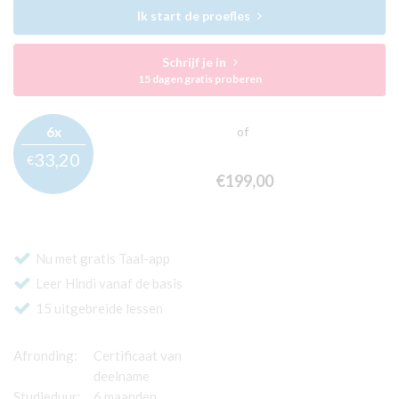
Ik start de proefles
Schrijf je in
15 dagen gratis proberen
6x
of
33,
20
€
€199,
00
Nu met gratis Taal-app
Leer Hindi vanaf de basis
15 uitgebreide lessen
Afronding:
Certificaat van
deelname
Studieduur:
6 maanden