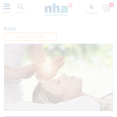
0
Menu
Zoeken
Inloggen
Reiki
Nú met GRATIS tablet