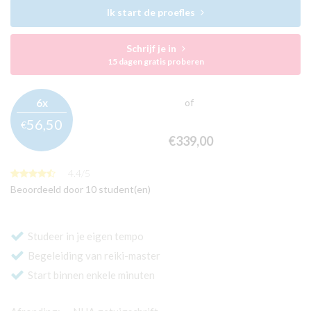
Ik start de proefles
Schrijf je in
15 dagen gratis proberen
6x
of
56,
50
€
€339,
00
4.4
/
5
Beoordeeld door 10 student(en)
Studeer in je eigen tempo
Begeleiding van reiki-master
Start binnen enkele minuten