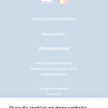
Alles over studeren bij NHA »
Alles over NHA »
Klantenservice
NHA Afstandsonderwijs
Franklin Rooseveltplaats 12/21
2060 Antwerpen
Studievoorwaarden
Retouren
Over de cookies op deze website