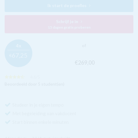
Ik start de proefles
Schrijf je in
15 dagen gratis proberen
4x
of
67,
25
€
€269,
00
4.6
/
5
Beoordeeld door 5 student(en)
Studeer in je eigen tempo
Met begeleiding van vakdocent
Start binnen enkele minuten