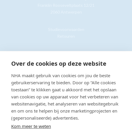
Franklin Rooseveltplaats 12/21
2060 Antwerpen
Studievoorwaarden
Retouren
Klantenservice »
Over de cookies op deze website
NHA maakt gebruik van cookies om jou de beste
gebruikerservaring te bieden. Door op “Alle cookies
toestaan” te klikken gaat u akkoord met het opslaan
© Copyright 2026 NHA
Privacy- en cookieverklaring
Sitemap
van cookies op uw apparaat voor het verbeteren van
Toegankelijkheidsverklaring
websitenavigatie, het analyseren van websitegebruik
en om ons te helpen bij onze marketingprojecten en
Beoordeling:
8.8
door
2203
klanten
(gepersonaliseerde) advertenties.
Kom meer te weten