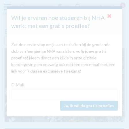
0
Menu
Zoeken
Inloggen
Wil je ervaren hoe studeren bij NHA
werkt met een gratis proefles?
Bloemschikken
Nú met GRATIS tablet
Zet de eerste stap om je aan te sluiten bij de groeiende
club van leergierige NHA-cursisten:
volg jouw gratis
proefles
! Neem direct een kijkje in onze digitale
leeromgeving, en ontvang ook meteen een e-mail met een
link voor
7 dagen exclusieve toegang
!
E-Mail
Ja, ik wil de gratis proefles