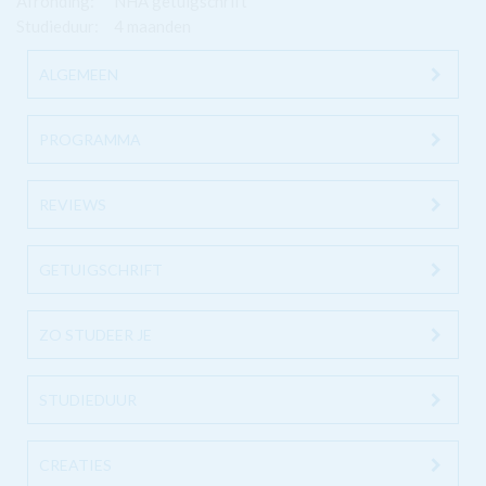
Afronding:
NHA getuigschrift
Studieduur:
4 maanden
ALGEMEEN
PROGRAMMA
REVIEWS
GETUIGSCHRIFT
ZO STUDEER JE
STUDIEDUUR
CREATIES